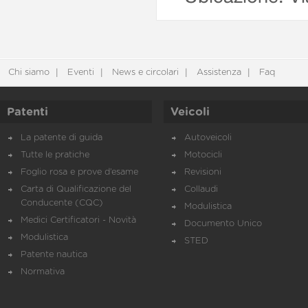
Chi siamo
Eventi
News e circolari
Assistenza
Faq
Patenti
Veicoli
La patente di guida
Autoveicoli
Tutte le pratiche
Motocicli
Foglio rosa e prove d’esame
Revisioni
Carta di Qualificazione del
Collaudi
Conducente (CQC)
Modulistica
Medici Certificatori - Novità
Documento Unico
Modulistica
STED
Patente nautica
Normativa