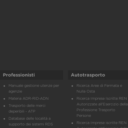
Professionisti
Autotrasporto
Manuale gestione utenze per
Ricerca Aree di Fermata e
agenzie
Nulla Osta
Materia ADR-RID-ADN
Ricerca Imprese Iscritte REN 
Autorizzate all'Esercizio della
Trasporto delle merci
Professione Trasporto
deperibili - ATP
Persone
Database delle località a
Ricerca Imprese iscritte REN 
supporto dei sistemi RDS