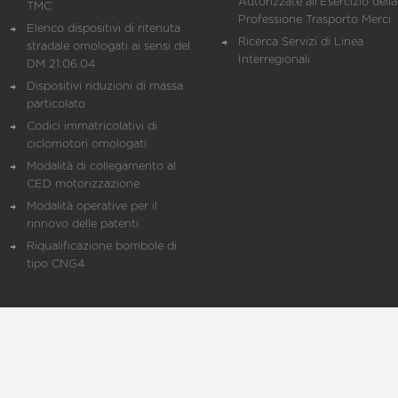
Autorizzate all'Esercizio della
TMC
Professione Trasporto Merci
Elenco dispositivi di ritenuta
Ricerca Servizi di Linea
stradale omologati ai sensi del
Interregionali
DM 21.06.04
Dispositivi riduzioni di massa
particolato
Codici immatricolativi di
ciclomotori omologati
Modalità di collegamento al
CED motorizzazione
Modalità operative per il
rinnovo delle patenti
Riqualificazione bombole di
tipo CNG4