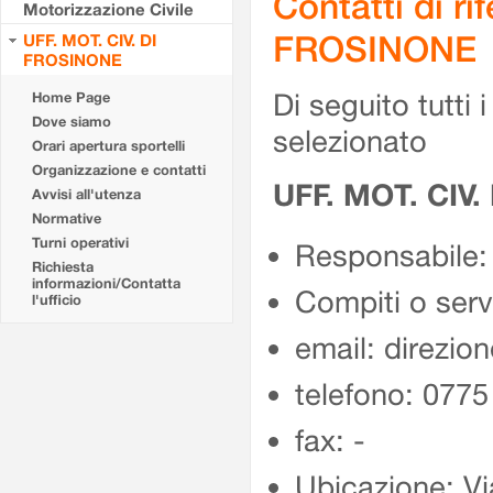
Contatti di r
Motorizzazione Civile
FROSINONE
UFF. MOT. CIV. DI
FROSINONE
Di seguito tutti i 
Home Page
Dove siamo
selezionato
Orari apertura sportelli
Organizzazione e contatti
UFF. MOT. CIV
Avvisi all'utenza
Normative
Turni operativi
Responsabile:
Richiesta
informazioni/Contatta
Compiti o ser
l'ufficio
email: direzion
telefono: 077
fax: -
Ubicazione: Vi