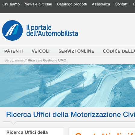
Chi siamo
News e circolari
Catalogo prodotti
Assistenza
Contatti
PATENTI
VEICOLI
SERVIZI ONLINE
CODICE DELL
Servizi online
//
Ricerca e Gestione UMC
Ricerca Uffici della Motorizzazione Civi
Ricerca Uffici della