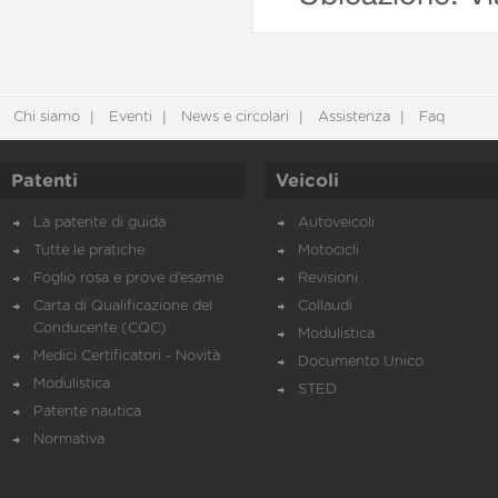
Chi siamo
Eventi
News e circolari
Assistenza
Faq
Patenti
Veicoli
La patente di guida
Autoveicoli
Tutte le pratiche
Motocicli
Foglio rosa e prove d’esame
Revisioni
Carta di Qualificazione del
Collaudi
Conducente (CQC)
Modulistica
Medici Certificatori - Novità
Documento Unico
Modulistica
STED
Patente nautica
Normativa