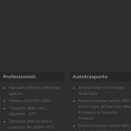
Professionisti
Autotrasporto
Manuale gestione utenze per
Ricerca Aree di Fermata e
agenzie
Nulla Osta
Materia ADR-RID-ADN
Ricerca Imprese Iscritte REN 
Autorizzate all'Esercizio della
Trasporto delle merci
Professione Trasporto
deperibili - ATP
Persone
Database delle località a
Ricerca Imprese iscritte REN 
supporto dei sistemi RDS