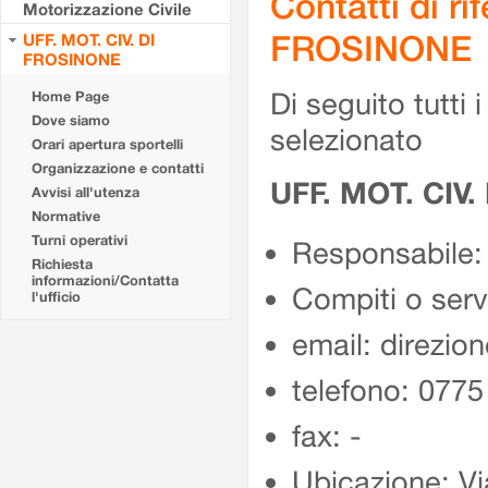
Contatti di r
Motorizzazione Civile
FROSINONE
UFF. MOT. CIV. DI
FROSINONE
Di seguito tutti i 
Home Page
Dove siamo
selezionato
Orari apertura sportelli
Organizzazione e contatti
UFF. MOT. CIV
Avvisi all'utenza
Normative
Turni operativi
Responsabile:
Richiesta
informazioni/Contatta
Compiti o ser
l'ufficio
email: direzion
telefono: 077
fax: -
Ubicazione: Vi