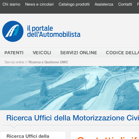
Chi siamo
News e circolari
Catalogo prodotti
Assistenza
Contatti
PATENTI
VEICOLI
SERVIZI ONLINE
CODICE DELL
Servizi online
//
Ricerca e Gestione UMC
Ricerca Uffici della Motorizzazione Civi
Ricerca Uffici della