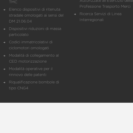
Autorizzate all'Esercizio della
TMC
Professione Trasporto Merci
Elenco dispositivi di ritenuta
Ricerca Servizi di Linea
stradale omologati ai sensi del
Interregionali
DM 21.06.04
Dispositivi riduzioni di massa
particolato
Codici immatricolativi di
ciclomotori omologati
Modalità di collegamento al
CED motorizzazione
Modalità operative per il
rinnovo delle patenti
Riqualificazione bombole di
tipo CNG4