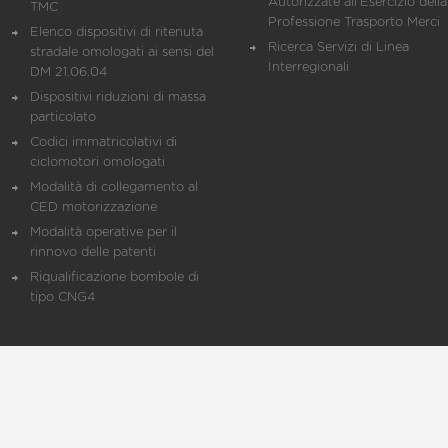
Autorizzate all'Esercizio della
TMC
Professione Trasporto Merci
Elenco dispositivi di ritenuta
Ricerca Servizi di Linea
stradale omologati ai sensi del
Interregionali
DM 21.06.04
Dispositivi riduzioni di massa
particolato
Codici immatricolativi di
ciclomotori omologati
Modalità di collegamento al
CED motorizzazione
Modalità operative per il
rinnovo delle patenti
Riqualificazione bombole di
tipo CNG4