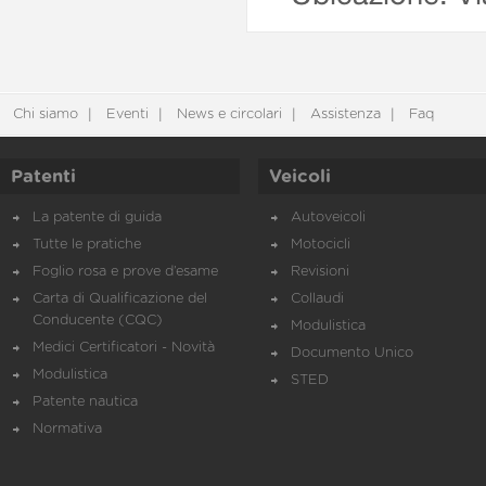
Chi siamo
Eventi
News e circolari
Assistenza
Faq
Patenti
Veicoli
La patente di guida
Autoveicoli
Tutte le pratiche
Motocicli
Foglio rosa e prove d’esame
Revisioni
Carta di Qualificazione del
Collaudi
Conducente (CQC)
Modulistica
Medici Certificatori - Novità
Documento Unico
Modulistica
STED
Patente nautica
Normativa