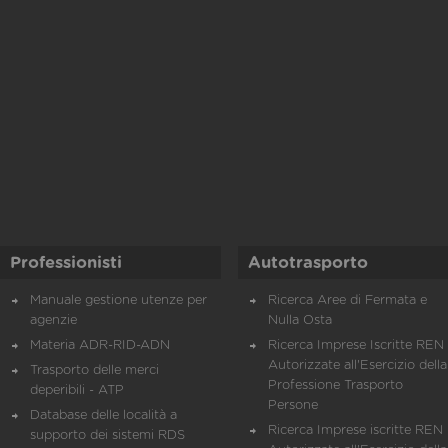
Professionisti
Autotrasporto
Manuale gestione utenze per
Ricerca Aree di Fermata e
agenzie
Nulla Osta
Materia ADR-RID-ADN
Ricerca Imprese Iscritte REN 
Autorizzate all'Esercizio della
Trasporto delle merci
Professione Trasporto
deperibili - ATP
Persone
Database delle località a
Ricerca Imprese iscritte REN 
supporto dei sistemi RDS