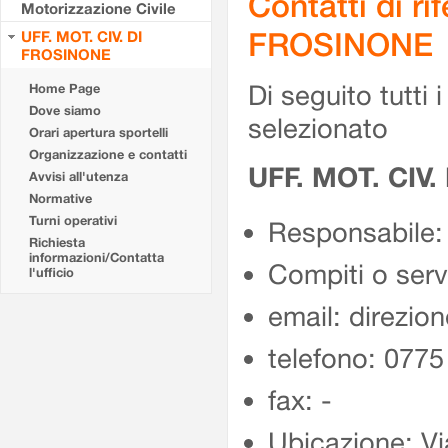
Contatti di r
Motorizzazione Civile
FROSINONE
UFF. MOT. CIV. DI
FROSINONE
Di seguito tutti i 
Home Page
Dove siamo
selezionato
Orari apertura sportelli
Organizzazione e contatti
UFF. MOT. CIV
Avvisi all'utenza
Normative
Turni operativi
Responsabile:
Richiesta
informazioni/Contatta
Compiti o ser
l'ufficio
email: direzion
telefono: 077
fax: -
Ubicazione: Vi