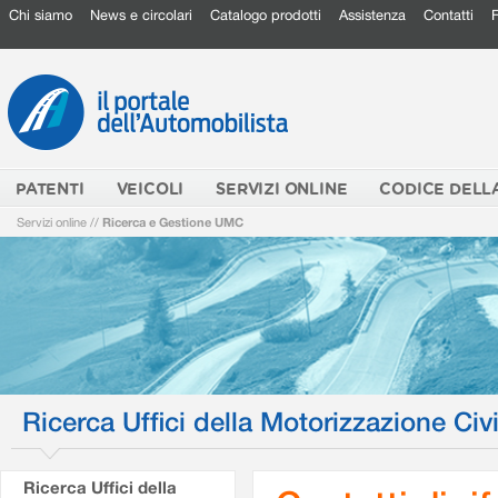
Chi siamo
News e circolari
Catalogo prodotti
Assistenza
Contatti
PATENTI
VEICOLI
SERVIZI ONLINE
CODICE DELL
Servizi online
//
Ricerca e Gestione UMC
Ricerca Uffici della Motorizzazione Civi
Ricerca Uffici della