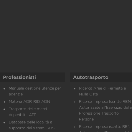
Professionisti
Autotrasporto
Manuale gestione utenze per
Ricerca Aree di Fermata e
agenzie
Nulla Osta
Materia ADR-RID-ADN
Ricerca Imprese Iscritte REN 
Autorizzate all'Esercizio della
Trasporto delle merci
Professione Trasporto
deperibili - ATP
Persone
Database delle località a
Ricerca Imprese iscritte REN 
supporto dei sistemi RDS