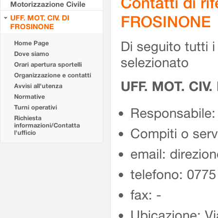
Contatti di r
Motorizzazione Civile
FROSINONE
UFF. MOT. CIV. DI
FROSINONE
Di seguito tutti i 
Home Page
Dove siamo
selezionato
Orari apertura sportelli
Organizzazione e contatti
UFF. MOT. CIV
Avvisi all'utenza
Normative
Turni operativi
Responsabile:
Richiesta
informazioni/Contatta
Compiti o ser
l'ufficio
email: direzion
telefono: 077
fax: -
Ubicazione: Vi