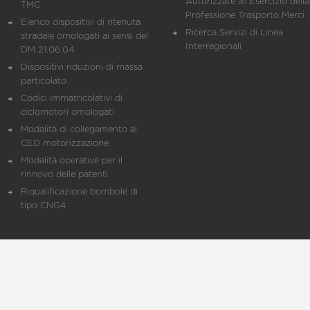
Autorizzate all'Esercizio della
TMC
Professione Trasporto Merci
Elenco dispositivi di ritenuta
Ricerca Servizi di Linea
stradale omologati ai sensi del
Interregionali
DM 21.06.04
Dispositivi riduzioni di massa
particolato
Codici immatricolativi di
ciclomotori omologati
Modalità di collegamento al
CED motorizzazione
Modalità operative per il
rinnovo delle patenti
Riqualificazione bombole di
tipo CNG4