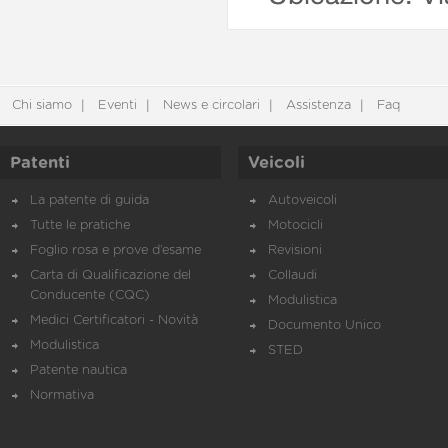
Chi siamo
Eventi
News e circolari
Assistenza
Faq
Patenti
Veicoli
La patente di guida
Autoveicoli
Tutte le pratiche
Motocicli
Foglio rosa e prove d’esame
Revisioni
Carta di Qualificazione del
Collaudi
Conducente (CQC)
Modulistica
Medici Certificatori - Novità
Documento Unico
Modulistica
STED
Patente nautica
Normativa