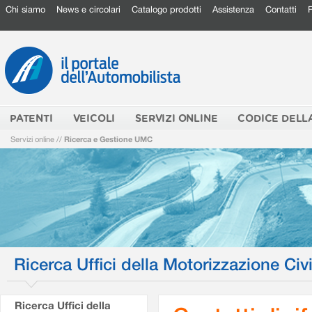
Chi siamo
News e circolari
Catalogo prodotti
Assistenza
Contatti
PATENTI
VEICOLI
SERVIZI ONLINE
CODICE DELL
Servizi online
//
Ricerca e Gestione UMC
Ricerca Uffici della Motorizzazione Civi
Ricerca Uffici della