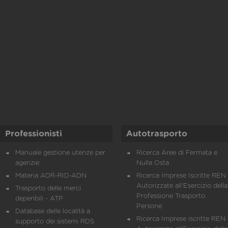
Professionisti
Autotrasporto
Manuale gestione utenze per
Ricerca Aree di Fermata e
agenzie
Nulla Osta
Materia ADR-RID-ADN
Ricerca Imprese Iscritte REN 
Autorizzate all'Esercizio della
Trasporto delle merci
Professione Trasporto
deperibili - ATP
Persone
Database delle località a
Ricerca Imprese iscritte REN 
supporto dei sistemi RDS