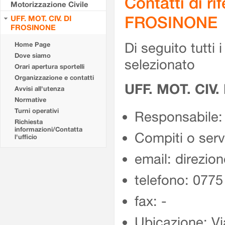
Contatti di r
Motorizzazione Civile
FROSINONE
UFF. MOT. CIV. DI
FROSINONE
Di seguito tutti i 
Home Page
Dove siamo
selezionato
Orari apertura sportelli
Organizzazione e contatti
UFF. MOT. CIV
Avvisi all'utenza
Normative
Turni operativi
Responsabile:
Richiesta
informazioni/Contatta
Compiti o ser
l'ufficio
email: direzion
telefono: 077
fax: -
Ubicazione: Vi