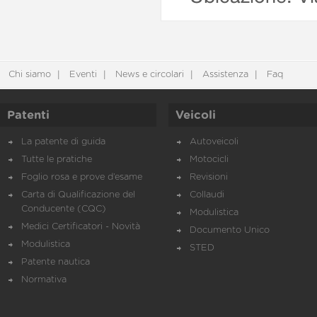
Chi siamo
Eventi
News e circolari
Assistenza
Faq
Patenti
Veicoli
La patente di guida
Autoveicoli
Tutte le pratiche
Motocicli
Foglio rosa e prove d’esame
Revisioni
Carta di Qualificazione del
Collaudi
Conducente (CQC)
Modulistica
Medici Certificatori - Novità
Documento Unico
Modulistica
STED
Patente nautica
Normativa