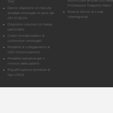
Autorizzate all'Esercizio della
TMC
Professione Trasporto Merci
Elenco dispositivi di ritenuta
Ricerca Servizi di Linea
stradale omologati ai sensi del
Interregionali
DM 21.06.04
Dispositivi riduzioni di massa
particolato
Codici immatricolativi di
ciclomotori omologati
Modalità di collegamento al
CED motorizzazione
Modalità operative per il
rinnovo delle patenti
Riqualificazione bombole di
tipo CNG4