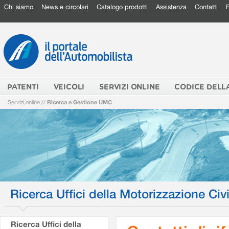
Chi siamo
News e circolari
Catalogo prodotti
Assistenza
Contatti
PATENTI
VEICOLI
SERVIZI ONLINE
CODICE DELL
Servizi online
//
Ricerca e Gestione UMC
Ricerca Uffici della Motorizzazione Civi
Ricerca Uffici della