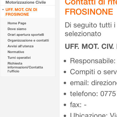
Contatti di r
Motorizzazione Civile
FROSINONE
UFF. MOT. CIV. DI
FROSINONE
Di seguito tutti i 
Home Page
Dove siamo
selezionato
Orari apertura sportelli
Organizzazione e contatti
UFF. MOT. CIV
Avvisi all'utenza
Normative
Turni operativi
Responsabile:
Richiesta
informazioni/Contatta
Compiti o ser
l'ufficio
email: direzion
telefono: 077
fax: -
Ubicazione: Vi