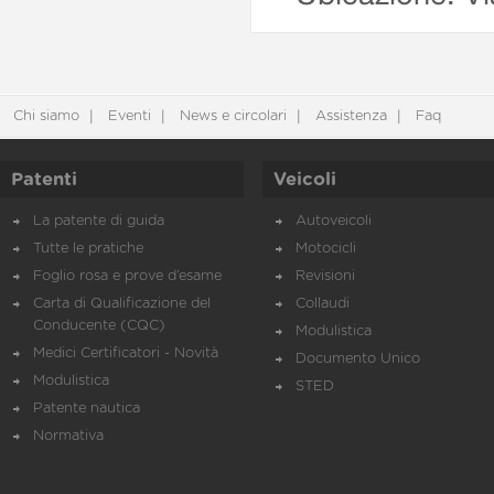
Chi siamo
Eventi
News e circolari
Assistenza
Faq
Patenti
Veicoli
La patente di guida
Autoveicoli
Tutte le pratiche
Motocicli
Foglio rosa e prove d’esame
Revisioni
Carta di Qualificazione del
Collaudi
Conducente (CQC)
Modulistica
Medici Certificatori - Novità
Documento Unico
Modulistica
STED
Patente nautica
Normativa