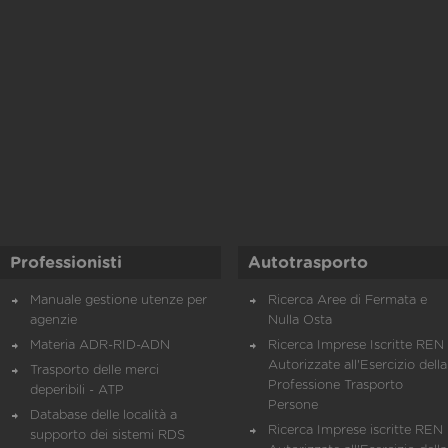
Professionisti
Autotrasporto
Manuale gestione utenze per
Ricerca Aree di Fermata e
agenzie
Nulla Osta
Materia ADR-RID-ADN
Ricerca Imprese Iscritte REN 
Autorizzate all'Esercizio della
Trasporto delle merci
Professione Trasporto
deperibili - ATP
Persone
Database delle località a
Ricerca Imprese iscritte REN 
supporto dei sistemi RDS