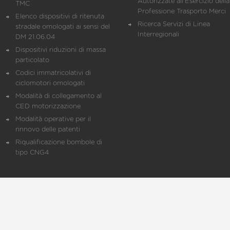
Autorizzate all'Esercizio della
TMC
Professione Trasporto Merci
Elenco dispositivi di ritenuta
Ricerca Servizi di Linea
stradale omologati ai sensi del
Interregionali
DM 21.06.04
Dispositivi riduzioni di massa
particolato
Codici immatricolativi di
ciclomotori omologati
Modalità di collegamento al
CED motorizzazione
Modalità operative per il
rinnovo delle patenti
Riqualificazione bombole di
tipo CNG4