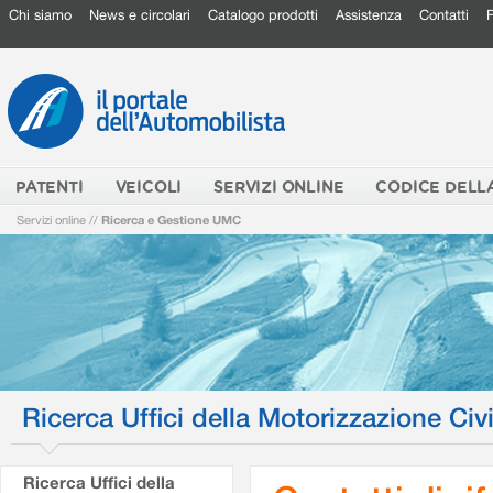
Chi siamo
News e circolari
Catalogo prodotti
Assistenza
Contatti
PATENTI
VEICOLI
SERVIZI ONLINE
CODICE DELL
Servizi online
//
Ricerca e Gestione UMC
Ricerca Uffici della Motorizzazione Civi
Ricerca Uffici della