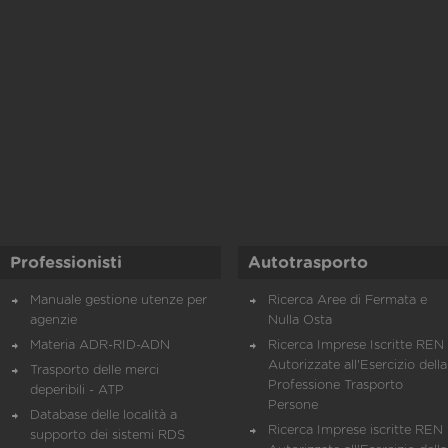
Professionisti
Autotrasporto
Manuale gestione utenze per
Ricerca Aree di Fermata e
agenzie
Nulla Osta
Materia ADR-RID-ADN
Ricerca Imprese Iscritte REN 
Autorizzate all'Esercizio della
Trasporto delle merci
Professione Trasporto
deperibili - ATP
Persone
Database delle località a
Ricerca Imprese iscritte REN 
supporto dei sistemi RDS