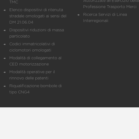
Autorizzate all'Esercizio della
TMC
Professione Trasporto Merci
Elenco dispositivi di ritenuta
Ricerca Servizi di Linea
stradale omologati ai sensi del
Interregionali
DM 21.06.04
Dispositivi riduzioni di massa
particolato
Codici immatricolativi di
ciclomotori omologati
Modalità di collegamento al
CED motorizzazione
Modalità operative per il
rinnovo delle patenti
Riqualificazione bombole di
tipo CNG4