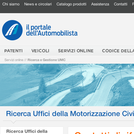
Chi siamo
News e circolari
Catalogo prodotti
Assistenza
Contatti
PATENTI
VEICOLI
SERVIZI ONLINE
CODICE DELL
Servizi online
//
Ricerca e Gestione UMC
Ricerca Uffici della Motorizzazione Civi
Ricerca Uffici della