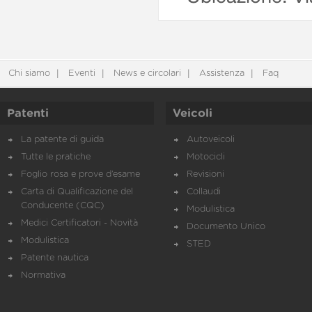
Chi siamo
Eventi
News e circolari
Assistenza
Faq
Patenti
Veicoli
La patente di guida
Autoveicoli
Tutte le pratiche
Motocicli
Foglio rosa e prove d’esame
Revisioni
Carta di Qualificazione del
Collaudi
Conducente (CQC)
Modulistica
Medici Certificatori - Novità
Documento Unico
Modulistica
STED
Patente nautica
Normativa