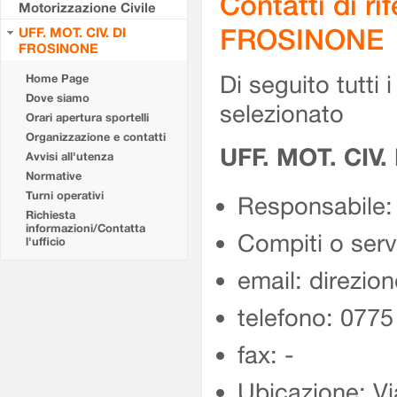
Contatti di r
Motorizzazione Civile
FROSINONE
UFF. MOT. CIV. DI
FROSINONE
Di seguito tutti i 
Home Page
Dove siamo
selezionato
Orari apertura sportelli
Organizzazione e contatti
UFF. MOT. CIV
Avvisi all'utenza
Normative
Turni operativi
Responsabile:
Richiesta
informazioni/Contatta
Compiti o ser
l'ufficio
email: direzion
telefono: 077
fax: -
Ubicazione: Vi