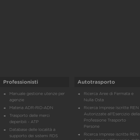
Professionisti
Autotrasporto
Manuale gestione utenze per
Ricerca Aree di Fermata e
agenzie
Nulla Osta
Materia ADR-RID-ADN
Ricerca Imprese Iscritte REN 
Autorizzate all'Esercizio della
Trasporto delle merci
Professione Trasporto
deperibili - ATP
Persone
Database delle località a
Ricerca Imprese iscritte REN 
supporto dei sistemi RDS