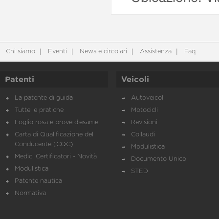
Chi siamo
Eventi
News e circolari
Assistenza
Faq
Patenti
Veicoli
La patente di guida
Autoveicoli
Tutte le pratiche
Motocicli
Foglio rosa e prove d’esame
Revisioni
Carta di Qualificazione del
Collaudi
Conducente (CQC)
Modulistica
Medici Certificatori - Novità
Documento Unico
Modulistica
STED
Patente nautica
Normativa