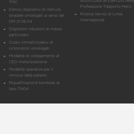
Autorizzate all'Esercizio della
TMC
Professione Trasporto Merci
Elenco dispositivi di ritenuta
Ricerca Servizi di Linea
stradale omologati ai sensi del
Interregionali
DM 21.06.04
Dispositivi riduzioni di massa
particolato
Codici immatricolativi di
ciclomotori omologati
Modalità di collegamento al
CED motorizzazione
Modalità operative per il
rinnovo delle patenti
Riqualificazione bombole di
tipo CNG4