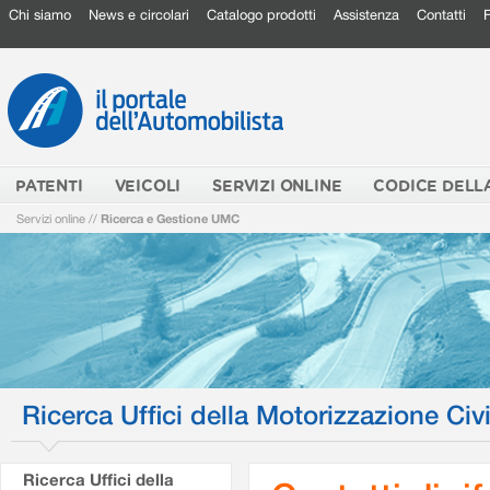
Chi siamo
News e circolari
Catalogo prodotti
Assistenza
Contatti
PATENTI
VEICOLI
SERVIZI ONLINE
CODICE DELL
Servizi online
//
Ricerca e Gestione UMC
Ricerca Uffici della Motorizzazione Civi
Ricerca Uffici della