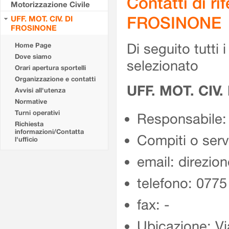
Contatti di r
Motorizzazione Civile
FROSINONE
UFF. MOT. CIV. DI
FROSINONE
Di seguito tutti i 
Home Page
Dove siamo
selezionato
Orari apertura sportelli
Organizzazione e contatti
UFF. MOT. CIV
Avvisi all'utenza
Normative
Turni operativi
Responsabile:
Richiesta
informazioni/Contatta
Compiti o ser
l'ufficio
email: direzion
telefono: 077
fax: -
Ubicazione: Vi