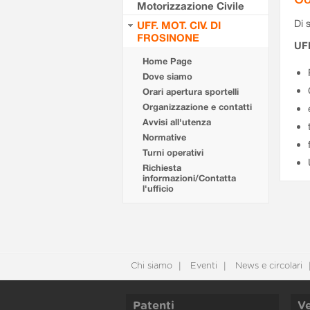
Motorizzazione Civile
Di s
UFF. MOT. CIV. DI
FROSINONE
UF
Home Page
Dove siamo
Orari apertura sportelli
Organizzazione e contatti
Avvisi all'utenza
Normative
Turni operativi
Richiesta
informazioni/Contatta
l'ufficio
Chi siamo
Eventi
News e circolari
Patenti
Ve