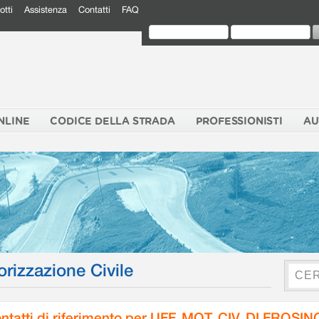
otti
Assistenza
Contatti
FAQ
NLINE
CODICE DELLA STRADA
PROFESSIONISTI
AU
orizzazione Civile
ntatti di riferimento per UFF. MOT. CIV. DI FROSI