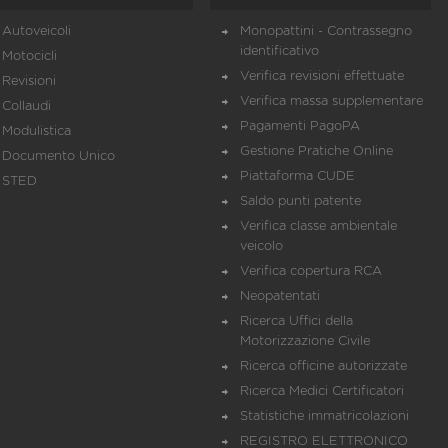
Autoveicoli
Monopattini - Contrassegno
identificativo
Motocicli
Verifica revisioni effettuate
Revisioni
Verifica massa supplementare
Collaudi
Pagamenti PagoPA
Modulistica
Gestione Pratiche Online
Documento Unico
Piattaforma CUDE
STED
Saldo punti patente
Verifica classe ambientale
veicolo
Verifica copertura RCA
Neopatentati
Ricerca Uffici della
Motorizzazione Civile
Ricerca officine autorizzate
Ricerca Medici Certificatori
Statistiche immatricolazioni
REGISTRO ELETTRONICO