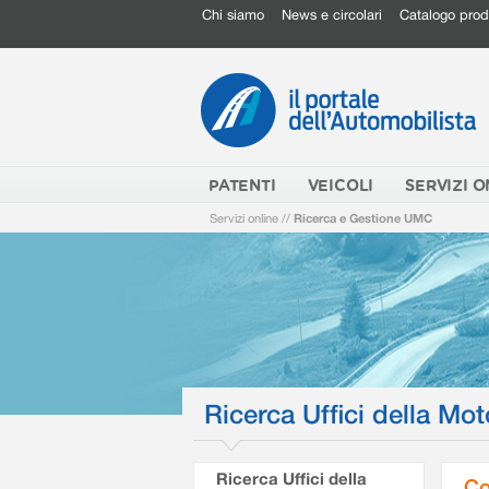
Chi siamo
News e circolari
Catalogo prod
PATENTI
VEICOLI
SERVIZI O
Servizi online
//
Ricerca e Gestione UMC
Ricerca Uffici della Mot
Ricerca Uffici della
Co