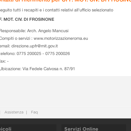
eguito tutti i recapiti e i contatti relativi all'ufficio selezionato
F. MOT. CIV. DI FROSINONE
Responsabile: Arch. Angelo Mancusi
Compiti o servizi : www.motorizzazioneroma.eu
email: direzione.upfr@mit.gov.it
telefono: 0775 200025 - 0775 200026
fax: -
Ubicazione: Via Fedele Calvosa n. 87/91
Assistenza
Faq
icoli
Servizi Online