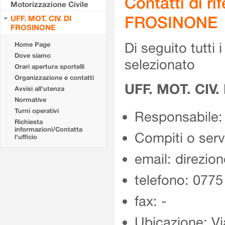
Contatti di r
Motorizzazione Civile
FROSINONE
UFF. MOT. CIV. DI
FROSINONE
Di seguito tutti i 
Home Page
Dove siamo
selezionato
Orari apertura sportelli
Organizzazione e contatti
UFF. MOT. CIV
Avvisi all'utenza
Normative
Turni operativi
Responsabile:
Richiesta
informazioni/Contatta
Compiti o ser
l'ufficio
email: direzion
telefono: 077
fax: -
Ubicazione: Vi