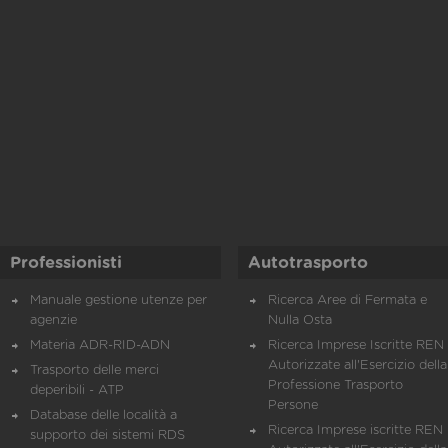
Professionisti
Autotrasporto
Manuale gestione utenze per
Ricerca Aree di Fermata e
agenzie
Nulla Osta
Materia ADR-RID-ADN
Ricerca Imprese Iscritte REN 
Autorizzate all'Esercizio della
Trasporto delle merci
Professione Trasporto
deperibili - ATP
Persone
Database delle località a
Ricerca Imprese iscritte REN 
supporto dei sistemi RDS