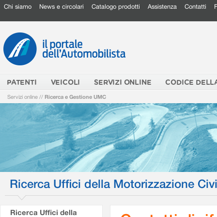
Chi siamo
News e circolari
Catalogo prodotti
Assistenza
Contatti
PATENTI
VEICOLI
SERVIZI ONLINE
CODICE DELL
Servizi online
//
Ricerca e Gestione UMC
Ricerca Uffici della Motorizzazione Civi
Ricerca Uffici della