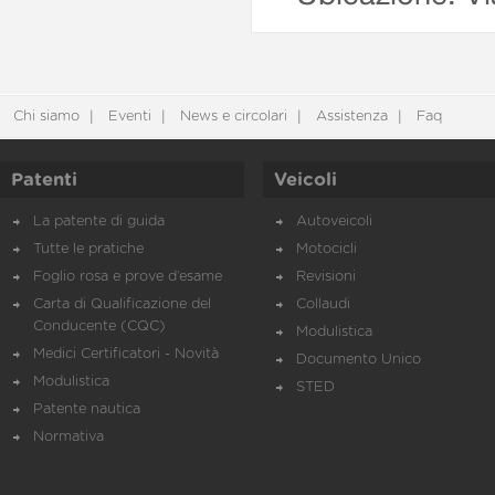
Chi siamo
Eventi
News e circolari
Assistenza
Faq
Patenti
Veicoli
La patente di guida
Autoveicoli
Tutte le pratiche
Motocicli
Foglio rosa e prove d’esame
Revisioni
Carta di Qualificazione del
Collaudi
Conducente (CQC)
Modulistica
Medici Certificatori - Novità
Documento Unico
Modulistica
STED
Patente nautica
Normativa