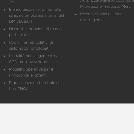
Autorizzate all'Esercizio della
TMC
Professione Trasporto Merci
Elenco dispositivi di ritenuta
Ricerca Servizi di Linea
stradale omologati ai sensi del
Interregionali
DM 21.06.04
Dispositivi riduzioni di massa
particolato
Codici immatricolativi di
ciclomotori omologati
Modalità di collegamento al
CED motorizzazione
Modalità operative per il
rinnovo delle patenti
Riqualificazione bombole di
tipo CNG4