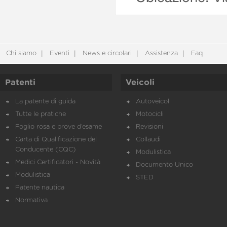
Chi siamo
Eventi
News e circolari
Assistenza
Faq
Patenti
Veicoli
La patente di guida
Autoveicoli
Tutte le pratiche
Motocicli
Foglio rosa e prove d’esame
Revisioni
Carta di Qualificazione del
Collaudi
Conducente (CQC)
Modulistica
Medici Certificatori - Novità
Documento Unico
Modulistica
STED
Patente nautica
Normativa