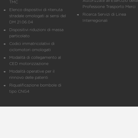
Autorizzate all'Esercizio della
TMC
Professione Trasporto Merci
Elenco dispositivi di ritenuta
Ricerca Servizi di Linea
stradale omologati ai sensi del
Interregionali
DM 21.06.04
Dispositivi riduzioni di massa
particolato
Codici immatricolativi di
ciclomotori omologati
Modalità di collegamento al
CED motorizzazione
Modalità operative per il
rinnovo delle patenti
Riqualificazione bombole di
tipo CNG4