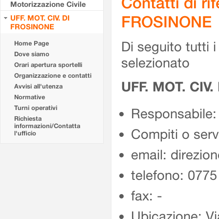
Contatti di r
Motorizzazione Civile
FROSINONE
UFF. MOT. CIV. DI
FROSINONE
Di seguito tutti i 
Home Page
Dove siamo
selezionato
Orari apertura sportelli
Organizzazione e contatti
UFF. MOT. CIV
Avvisi all'utenza
Normative
Turni operativi
Responsabile:
Richiesta
informazioni/Contatta
Compiti o ser
l'ufficio
email: direzion
telefono: 077
fax: -
Ubicazione: Vi