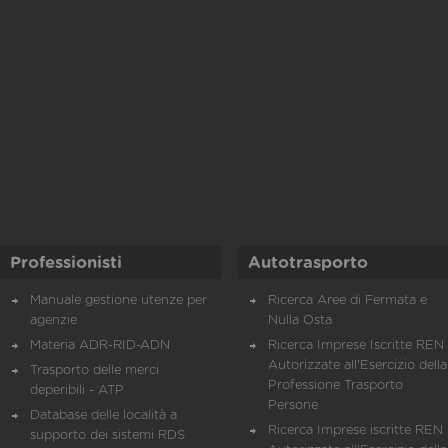
Professionisti
Autotrasporto
Manuale gestione utenze per
Ricerca Aree di Fermata e
agenzie
Nulla Osta
Materia ADR-RID-ADN
Ricerca Imprese Iscritte REN 
Autorizzate all'Esercizio della
Trasporto delle merci
Professione Trasporto
deperibili - ATP
Persone
Database delle località a
Ricerca Imprese iscritte REN 
supporto dei sistemi RDS