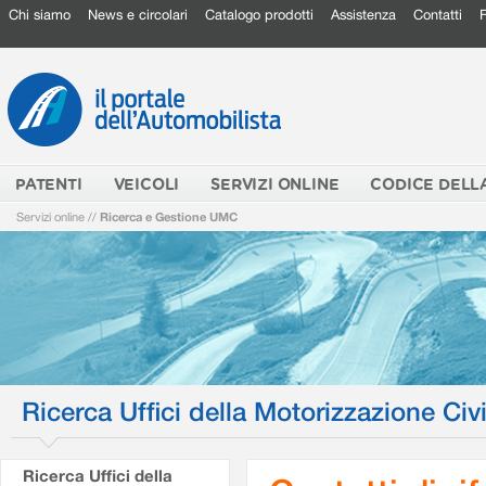
Chi siamo
News e circolari
Catalogo prodotti
Assistenza
Contatti
PATENTI
VEICOLI
SERVIZI ONLINE
CODICE DELL
Servizi online
//
Ricerca e Gestione UMC
Ricerca Uffici della Motorizzazione Civi
Ricerca Uffici della