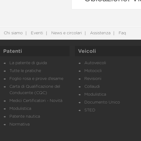
Chi siamo
Eventi
News e circolari
Assistenza
Faq
Patenti
Veicoli
La patente di guida
Autoveicoli
Tutte le pratiche
Motocicli
Foglio rosa e prove d’esame
Revisioni
Carta di Qualificazione del
Collaudi
Conducente (CQC)
Modulistica
Medici Certificatori - Novità
Documento Unico
Modulistica
STED
Patente nautica
Normativa