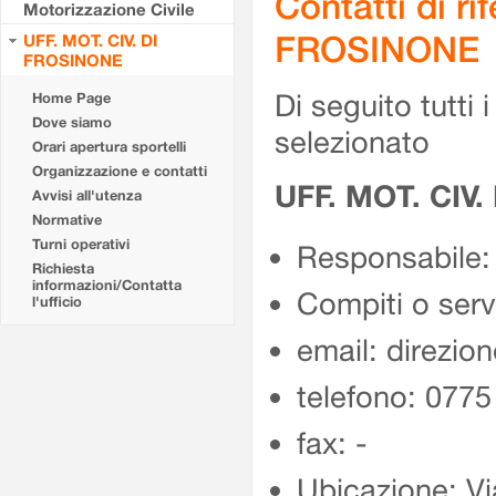
Contatti di r
Motorizzazione Civile
FROSINONE
UFF. MOT. CIV. DI
FROSINONE
Di seguito tutti i 
Home Page
Dove siamo
selezionato
Orari apertura sportelli
Organizzazione e contatti
UFF. MOT. CIV
Avvisi all'utenza
Normative
Turni operativi
Responsabile:
Richiesta
informazioni/Contatta
Compiti o ser
l'ufficio
email: direzion
telefono: 077
fax: -
Ubicazione: Vi