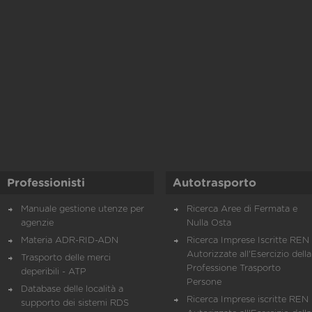
Professionisti
Autotrasporto
Manuale gestione utenze per
Ricerca Aree di Fermata e
agenzie
Nulla Osta
Materia ADR-RID-ADN
Ricerca Imprese Iscritte REN 
Autorizzate all'Esercizio della
Trasporto delle merci
Professione Trasporto
deperibili - ATP
Persone
Database delle località a
Ricerca Imprese iscritte REN 
supporto dei sistemi RDS