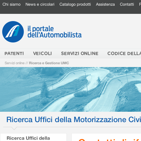
Chi siamo
News e circolari
Catalogo prodotti
Assistenza
Contatti
PATENTI
VEICOLI
SERVIZI ONLINE
CODICE DELL
Servizi online
//
Ricerca e Gestione UMC
Ricerca Uffici della Motorizzazione Civi
Ricerca Uffici della