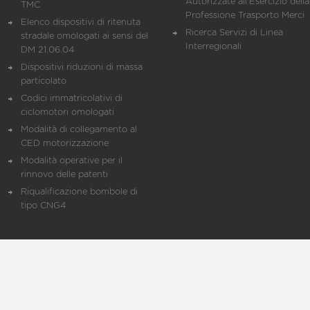
Autorizzate all'Esercizio della
TMC
Professione Trasporto Merci
Elenco dispositivi di ritenuta
Ricerca Servizi di Linea
stradale omologati ai sensi del
Interregionali
DM 21.06.04
Dispositivi riduzioni di massa
particolato
Codici immatricolativi di
ciclomotori omologati
Modalità di collegamento al
CED motorizzazione
Modalità operative per il
rinnovo delle patenti
Riqualificazione bombole di
tipo CNG4