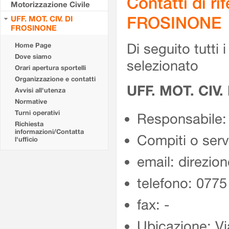
Contatti di r
Motorizzazione Civile
FROSINONE
UFF. MOT. CIV. DI
FROSINONE
Di seguito tutti i 
Home Page
Dove siamo
selezionato
Orari apertura sportelli
Organizzazione e contatti
UFF. MOT. CIV
Avvisi all'utenza
Normative
Turni operativi
Responsabile:
Richiesta
informazioni/Contatta
Compiti o ser
l'ufficio
email: direzion
telefono: 077
fax: -
Ubicazione: Vi