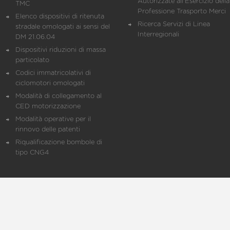
Autorizzate all'Esercizio della
TMC
Professione Trasporto Merci
Elenco dispositivi di ritenuta
Ricerca Servizi di Linea
stradale omologati ai sensi del
Interregionali
DM 21.06.04
Dispositivi riduzioni di massa
particolato
Codici immatricolativi di
ciclomotori omologati
Modalità di collegamento al
CED motorizzazione
Modalità operative per il
rinnovo delle patenti
Riqualificazione bombole di
tipo CNG4