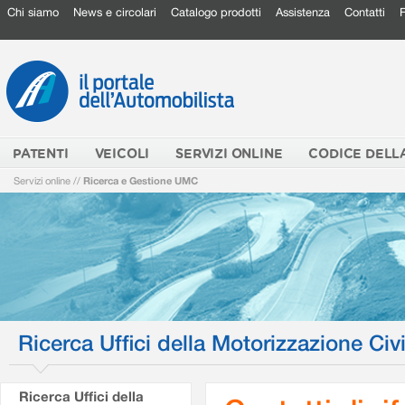
Chi siamo
News e circolari
Catalogo prodotti
Assistenza
Contatti
PATENTI
VEICOLI
SERVIZI ONLINE
CODICE DELL
Servizi online
//
Ricerca e Gestione UMC
Ricerca Uffici della Motorizzazione Civi
Ricerca Uffici della