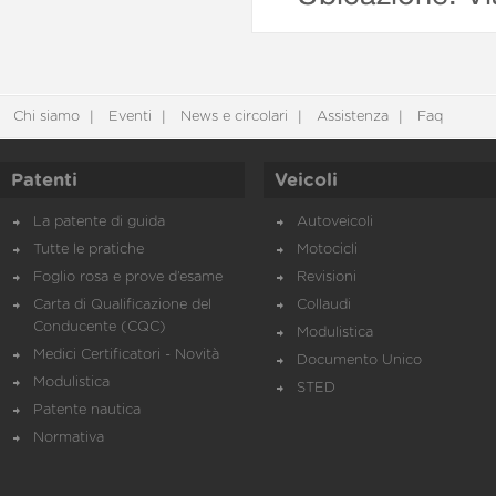
Chi siamo
Eventi
News e circolari
Assistenza
Faq
Patenti
Veicoli
La patente di guida
Autoveicoli
Tutte le pratiche
Motocicli
Foglio rosa e prove d’esame
Revisioni
Carta di Qualificazione del
Collaudi
Conducente (CQC)
Modulistica
Medici Certificatori - Novità
Documento Unico
Modulistica
STED
Patente nautica
Normativa