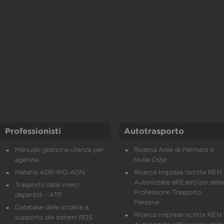
Professionisti
Autotrasporto
Manuale gestione utenze per
Ricerca Aree di Fermata e
agenzie
Nulla Osta
Materia ADR-RID-ADN
Ricerca Imprese Iscritte REN 
Autorizzate all'Esercizio della
Trasporto delle merci
Professione Trasporto
deperibili - ATP
Persone
Database delle località a
Ricerca Imprese iscritte REN 
supporto dei sistemi RDS