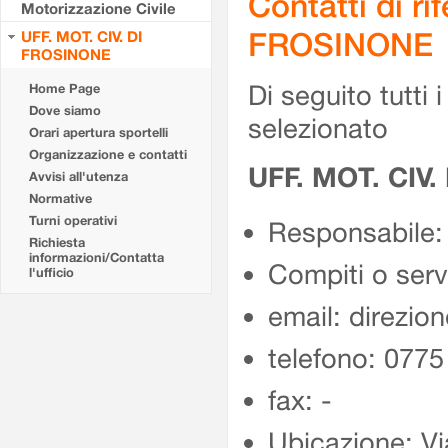
Contatti di r
Motorizzazione Civile
FROSINONE
UFF. MOT. CIV. DI
FROSINONE
Di seguito tutti i 
Home Page
Dove siamo
selezionato
Orari apertura sportelli
Organizzazione e contatti
UFF. MOT. CIV
Avvisi all'utenza
Normative
Turni operativi
Responsabile:
Richiesta
informazioni/Contatta
Compiti o ser
l'ufficio
email: direzion
telefono: 077
fax: -
Ubicazione: Vi