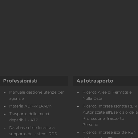
Professionisti
Autotrasporto
Manuale gestione utenze per
Ricerca Aree di Fermata e
agenzie
Nulla Osta
Materia ADR-RID-ADN
Ricerca Imprese Iscritte REN 
Autorizzate all'Esercizio della
Trasporto delle merci
Professione Trasporto
deperibili - ATP
Persone
Database delle località a
Ricerca Imprese iscritte REN 
supporto dei sistemi RDS