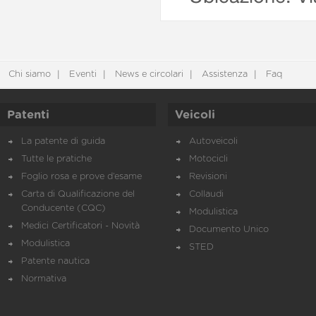
Chi siamo
Eventi
News e circolari
Assistenza
Faq
Patenti
Veicoli
La patente di guida
Autoveicoli
Tutte le pratiche
Motocicli
Foglio rosa e prove d’esame
Revisioni
Carta di Qualificazione del
Collaudi
Conducente (CQC)
Modulistica
Medici Certificatori - Novità
Documento Unico
Modulistica
STED
Patente nautica
Normativa