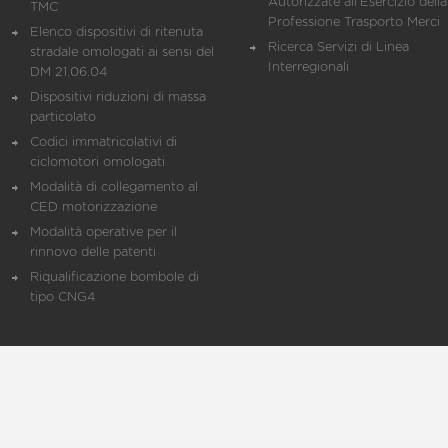
Autorizzate all'Esercizio della
TMC
Professione Trasporto Merci
Elenco dispositivi di ritenuta
Ricerca Servizi di Linea
stradale omologati ai sensi del
Interregionali
DM 21.06.04
Dispositivi riduzioni di massa
particolato
Codici immatricolativi di
ciclomotori omologati
Modalità di collegamento al
CED motorizzazione
Modalità operative per il
rinnovo delle patenti
Riqualificazione bombole di
tipo CNG4