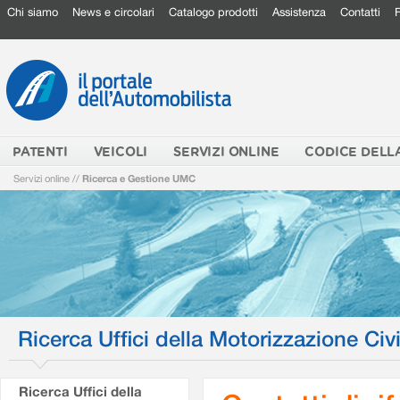
Chi siamo
News e circolari
Catalogo prodotti
Assistenza
Contatti
PATENTI
VEICOLI
SERVIZI ONLINE
CODICE DELL
Servizi online
//
Ricerca e Gestione UMC
Ricerca Uffici della Motorizzazione Civi
Ricerca Uffici della