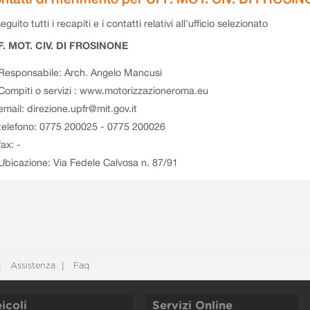
eguito tutti i recapiti e i contatti relativi all'ufficio selezionato
F. MOT. CIV. DI FROSINONE
Responsabile: Arch. Angelo Mancusi
Compiti o servizi : www.motorizzazioneroma.eu
email: direzione.upfr@mit.gov.it
telefono: 0775 200025 - 0775 200026
fax: -
Ubicazione: Via Fedele Calvosa n. 87/91
Assistenza
Faq
icoli
Servizi Online