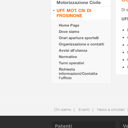
Motorizzazione Civile
Di s
UFF. MOT. CIV. DI
FROSINONE
UF
Home Page
Dove siamo
Orari apertura sportelli
Organizzazione e contatti
Avvisi all'utenza
Normative
Turni operativi
Richiesta
informazioni/Contatta
l'ufficio
Chi siamo
Eventi
News e circolari
Patenti
Ve