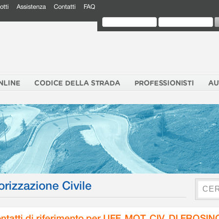
otti
Assistenza
Contatti
FAQ
NLINE
CODICE DELLA STRADA
PROFESSIONISTI
AU
orizzazione Civile
ntatti di riferimento per UFF. MOT. CIV. DI FROSI