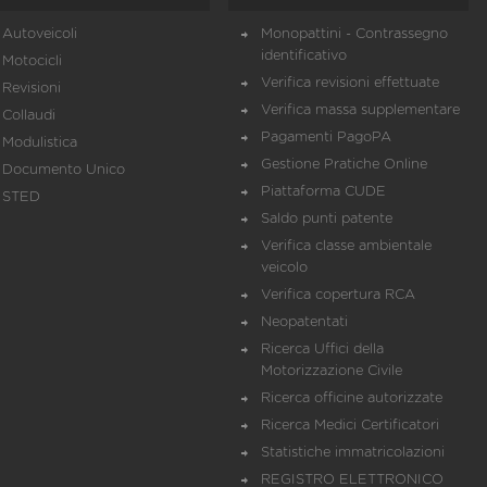
Autoveicoli
Monopattini - Contrassegno
identificativo
Motocicli
Verifica revisioni effettuate
Revisioni
Verifica massa supplementare
Collaudi
Pagamenti PagoPA
Modulistica
Gestione Pratiche Online
Documento Unico
Piattaforma CUDE
STED
Saldo punti patente
Verifica classe ambientale
veicolo
Verifica copertura RCA
Neopatentati
Ricerca Uffici della
Motorizzazione Civile
Ricerca officine autorizzate
Ricerca Medici Certificatori
Statistiche immatricolazioni
REGISTRO ELETTRONICO