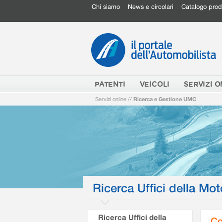
Chi siamo
News e circolari
Catalogo prod
PATENTI
VEICOLI
SERVIZI O
Servizi online
//
Ricerca e Gestione UMC
Ricerca Uffici della Mot
Ricerca Uffici della
Co