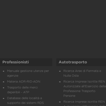
Professionisti
Autotrasporto
Manuale gestione utenze per
Ricerca Aree di Fermata e
agenzie
Nulla Osta
Materia ADR-RID-ADN
Ricerca Imprese Iscritte REN 
Autorizzate all'Esercizio della
Trasporto delle merci
Professione Trasporto
deperibili - ATP
Persone
Database delle località a
Ricerca Imprese iscritte REN 
supporto dei sistemi RDS