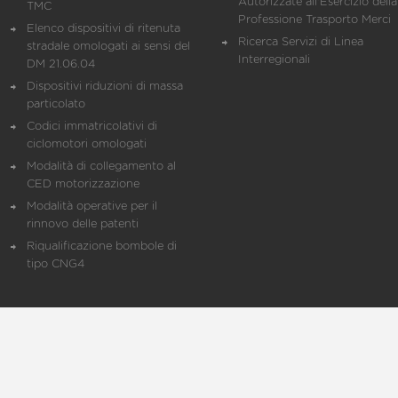
Autorizzate all'Esercizio della
TMC
Professione Trasporto Merci
Elenco dispositivi di ritenuta
Ricerca Servizi di Linea
stradale omologati ai sensi del
Interregionali
DM 21.06.04
Dispositivi riduzioni di massa
particolato
Codici immatricolativi di
ciclomotori omologati
Modalità di collegamento al
CED motorizzazione
Modalità operative per il
rinnovo delle patenti
Riqualificazione bombole di
tipo CNG4