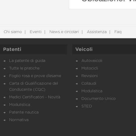
Chi siamo
Eventi
News e circolari
Assistenza
Faq
Patenti
Veicoli
La patente di guida
Autoveicoli
Tutte le pratiche
Motocicli
Foglio rosa e prove d’esame
Revisioni
Carta di Qualificazione del
Collaudi
Conducente (CQC)
Modulistica
Medici Certificatori - Novità
Documento Unico
Modulistica
STED
Patente nautica
Normativa