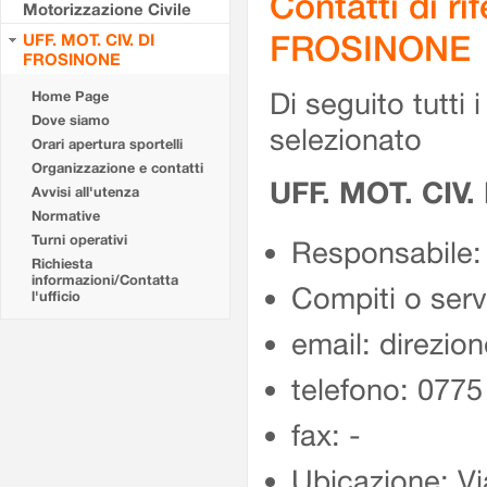
Contatti di r
Motorizzazione Civile
FROSINONE
UFF. MOT. CIV. DI
FROSINONE
Di seguito tutti i 
Home Page
Dove siamo
selezionato
Orari apertura sportelli
Organizzazione e contatti
UFF. MOT. CIV
Avvisi all'utenza
Normative
Turni operativi
Responsabile:
Richiesta
informazioni/Contatta
Compiti o ser
l'ufficio
email: direzion
telefono: 077
fax: -
Ubicazione: Vi