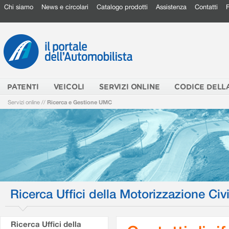
Chi siamo
News e circolari
Catalogo prodotti
Assistenza
Contatti
PATENTI
VEICOLI
SERVIZI ONLINE
CODICE DELL
Servizi online
//
Ricerca e Gestione UMC
Ricerca Uffici della Motorizzazione Civi
Ricerca Uffici della