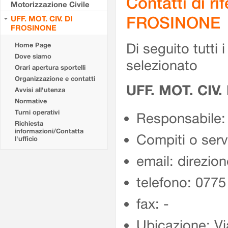
Contatti di r
Motorizzazione Civile
FROSINONE
UFF. MOT. CIV. DI
FROSINONE
Di seguito tutti i 
Home Page
Dove siamo
selezionato
Orari apertura sportelli
Organizzazione e contatti
UFF. MOT. CIV
Avvisi all'utenza
Normative
Turni operativi
Responsabile:
Richiesta
informazioni/Contatta
Compiti o ser
l'ufficio
email: direzion
telefono: 077
fax: -
Ubicazione: Vi