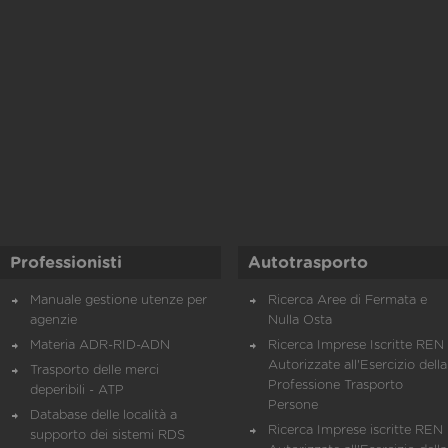
Professionisti
Autotrasporto
Manuale gestione utenze per
Ricerca Aree di Fermata e
agenzie
Nulla Osta
Materia ADR-RID-ADN
Ricerca Imprese Iscritte REN 
Autorizzate all'Esercizio della
Trasporto delle merci
Professione Trasporto
deperibili - ATP
Persone
Database delle località a
Ricerca Imprese iscritte REN 
supporto dei sistemi RDS