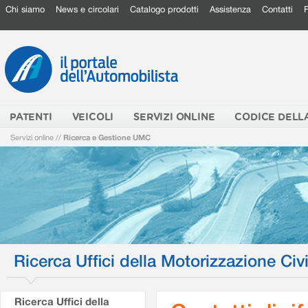
Chi siamo
News e circolari
Catalogo prodotti
Assistenza
Contatti
PATENTI
VEICOLI
SERVIZI ONLINE
CODICE DELL
Servizi online
//
Ricerca e Gestione UMC
Ricerca Uffici della Motorizzazione Civi
Ricerca Uffici della