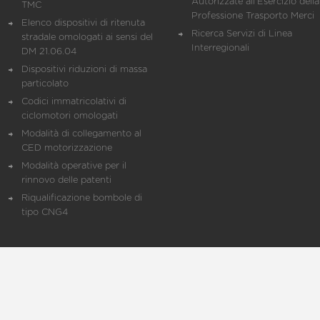
Autorizzate all'Esercizio della
TMC
Professione Trasporto Merci
Elenco dispositivi di ritenuta
Ricerca Servizi di Linea
stradale omologati ai sensi del
Interregionali
DM 21.06.04
Dispositivi riduzioni di massa
particolato
Codici immatricolativi di
ciclomotori omologati
Modalità di collegamento al
CED motorizzazione
Modalità operative per il
rinnovo delle patenti
Riqualificazione bombole di
tipo CNG4