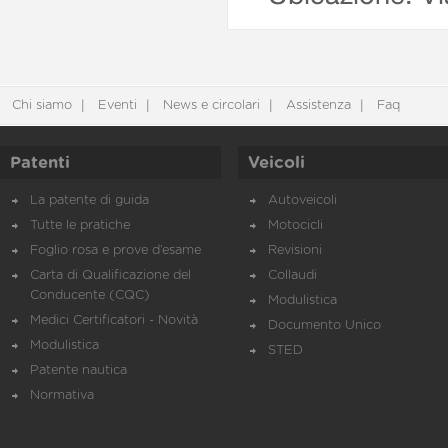
Chi siamo
Eventi
News e circolari
Assistenza
Faq
Patenti
Veicoli
La patente di guida
Autoveicoli
Tutte le pratiche
Motocicli
Foglio rosa e prove d’esame
Revisioni
Carta di Qualificazione del
Collaudi
Conducente (CQC)
Modulistica
Medici Certificatori - Novità
Documento Unico
Modulistica
STED
Patente nautica
Normativa