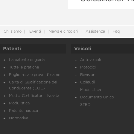
Chi siamo
Eventi
News e circolari
Assistenza
Faq
Patenti
Veicoli
La patente di guida
Autoveicoli
Tutte le pratiche
Motocicli
Foglio rosa e prove d’esame
Revisioni
Carta di Qualificazione del
Collaudi
Conducente (CQC)
Modulistica
Medici Certificatori - Novità
Documento Unico
Modulistica
STED
Patente nautica
Normativa