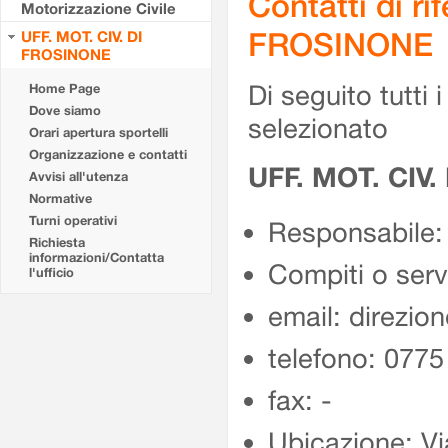
Contatti di r
Motorizzazione Civile
FROSINONE
UFF. MOT. CIV. DI
FROSINONE
Di seguito tutti i 
Home Page
Dove siamo
selezionato
Orari apertura sportelli
Organizzazione e contatti
UFF. MOT. CIV
Avvisi all'utenza
Normative
Turni operativi
Responsabile:
Richiesta
informazioni/Contatta
Compiti o ser
l'ufficio
email: direzion
telefono: 077
fax: -
Ubicazione: Vi