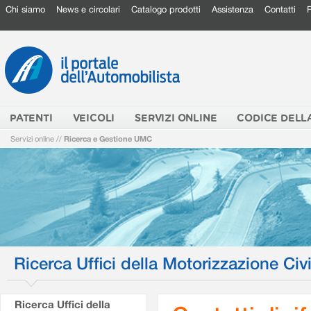
Chi siamo
News e circolari
Catalogo prodotti
Assistenza
Contatti
PATENTI
VEICOLI
SERVIZI ONLINE
CODICE DELL
Servizi online
//
Ricerca e Gestione UMC
Ricerca Uffici della Motorizzazione Civi
Ricerca Uffici della