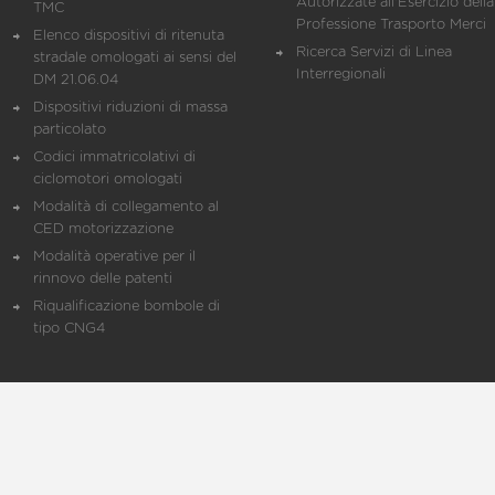
Autorizzate all'Esercizio della
TMC
Professione Trasporto Merci
Elenco dispositivi di ritenuta
Ricerca Servizi di Linea
stradale omologati ai sensi del
Interregionali
DM 21.06.04
Dispositivi riduzioni di massa
particolato
Codici immatricolativi di
ciclomotori omologati
Modalità di collegamento al
CED motorizzazione
Modalità operative per il
rinnovo delle patenti
Riqualificazione bombole di
tipo CNG4