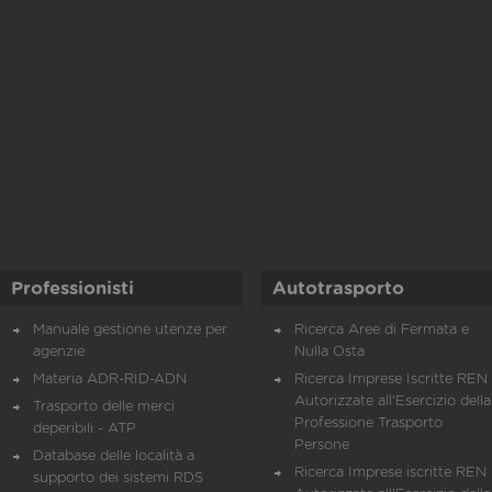
Professionisti
Autotrasporto
Manuale gestione utenze per
Ricerca Aree di Fermata e
agenzie
Nulla Osta
Materia ADR-RID-ADN
Ricerca Imprese Iscritte REN 
Autorizzate all'Esercizio della
Trasporto delle merci
Professione Trasporto
deperibili - ATP
Persone
Database delle località a
Ricerca Imprese iscritte REN 
supporto dei sistemi RDS