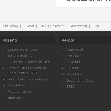
Chi siamo
Eventi
News e circolari
Assistenza
Faq
Patenti
Veicoli
La patente di guida
Autoveicoli
Tutte le pratiche
Motocicli
Foglio rosa e prove d’esame
Revisioni
Carta di Qualificazione del
Collaudi
Conducente (CQC)
Modulistica
Medici Certificatori - Novità
Documento Unico
Modulistica
STED
Patente nautica
Normativa