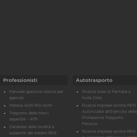
Professionisti
Autotrasporto
Manuale gestione utenze per
Ricerca Aree di Fermata e
agenzie
Nulla Osta
Materia ADR-RID-ADN
Ricerca Imprese Iscritte REN 
Autorizzate all'Esercizio della
Trasporto delle merci
Professione Trasporto
deperibili - ATP
Persone
Database delle località a
Ricerca Imprese iscritte REN 
supporto dei sistemi RDS