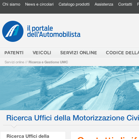
Chi siamo
News e circolari
Catalogo prodotti
Assistenza
Contatti
PATENTI
VEICOLI
SERVIZI ONLINE
CODICE DELL
Servizi online
//
Ricerca e Gestione UMC
Ricerca Uffici della Motorizzazione Civi
Ricerca Uffici della