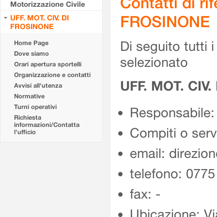
Contatti di r
Motorizzazione Civile
FROSINONE
UFF. MOT. CIV. DI
FROSINONE
Di seguito tutti i 
Home Page
Dove siamo
selezionato
Orari apertura sportelli
Organizzazione e contatti
UFF. MOT. CIV
Avvisi all'utenza
Normative
Turni operativi
Responsabile:
Richiesta
informazioni/Contatta
Compiti o ser
l'ufficio
email: direzion
telefono: 077
fax: -
Ubicazione: Vi