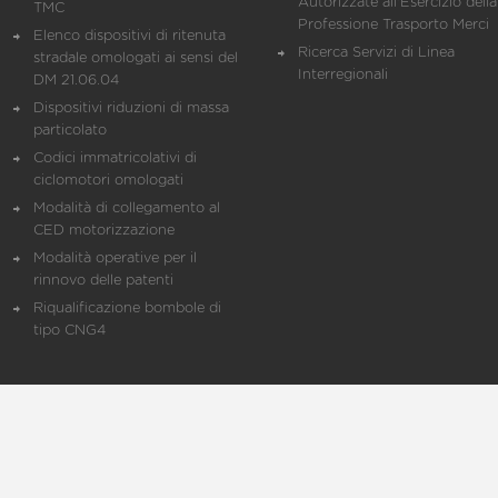
Autorizzate all'Esercizio della
TMC
Professione Trasporto Merci
Elenco dispositivi di ritenuta
Ricerca Servizi di Linea
stradale omologati ai sensi del
Interregionali
DM 21.06.04
Dispositivi riduzioni di massa
particolato
Codici immatricolativi di
ciclomotori omologati
Modalità di collegamento al
CED motorizzazione
Modalità operative per il
rinnovo delle patenti
Riqualificazione bombole di
tipo CNG4