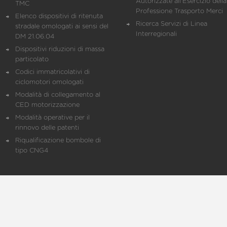
Autorizzate all'Esercizio della
TMC
Professione Trasporto Merci
Elenco dispositivi di ritenuta
Ricerca Servizi di Linea
stradale omologati ai sensi del
Interregionali
DM 21.06.04
Dispositivi riduzioni di massa
particolato
Codici immatricolativi di
ciclomotori omologati
Modalità di collegamento al
CED motorizzazione
Modalità operative per il
rinnovo delle patenti
Riqualificazione bombole di
tipo CNG4