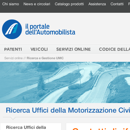
Chi siamo
News e circolari
Catalogo prodotti
Assistenza
Contatti
PATENTI
VEICOLI
SERVIZI ONLINE
CODICE DELL
Servizi online
//
Ricerca e Gestione UMC
Ricerca Uffici della Motorizzazione Civi
Ricerca Uffici della