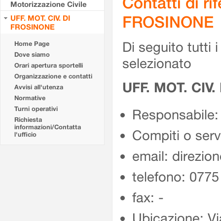
Contatti di r
Motorizzazione Civile
FROSINONE
UFF. MOT. CIV. DI
FROSINONE
Di seguito tutti i 
Home Page
Dove siamo
selezionato
Orari apertura sportelli
Organizzazione e contatti
UFF. MOT. CIV
Avvisi all'utenza
Normative
Turni operativi
Responsabile:
Richiesta
informazioni/Contatta
Compiti o ser
l'ufficio
email: direzion
telefono: 077
fax: -
Ubicazione: Vi