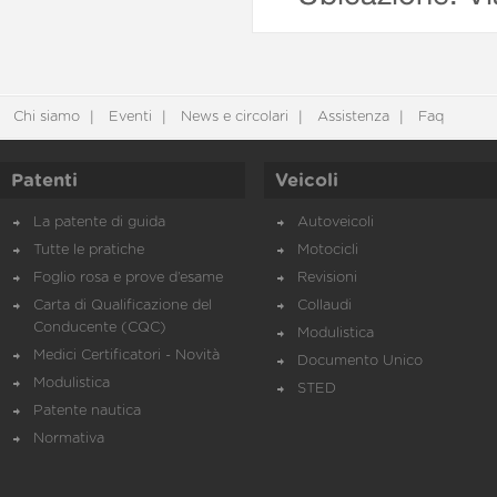
Chi siamo
Eventi
News e circolari
Assistenza
Faq
Patenti
Veicoli
La patente di guida
Autoveicoli
Tutte le pratiche
Motocicli
Foglio rosa e prove d’esame
Revisioni
Carta di Qualificazione del
Collaudi
Conducente (CQC)
Modulistica
Medici Certificatori - Novità
Documento Unico
Modulistica
STED
Patente nautica
Normativa