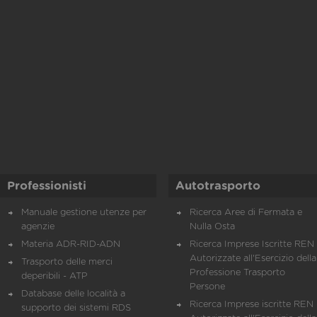
Professionisti
Autotrasporto
Manuale gestione utenze per
Ricerca Aree di Fermata e
agenzie
Nulla Osta
Materia ADR-RID-ADN
Ricerca Imprese Iscritte REN 
Autorizzate all'Esercizio della
Trasporto delle merci
Professione Trasporto
deperibili - ATP
Persone
Database delle località a
Ricerca Imprese iscritte REN 
supporto dei sistemi RDS