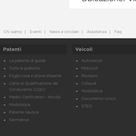
Chi siamo
Eventi
News e circolari
Assistenza
Faq
Patenti
Veicoli
La patente di guida
Autoveicoli
Tutte le pratiche
Motocicli
Foglio rosa e prove d’esame
Revisioni
Carta di Qualificazione del
Collaudi
Conducente (CQC)
Modulistica
Medici Certificatori - Novità
Documento Unico
Modulistica
STED
Patente nautica
Normativa