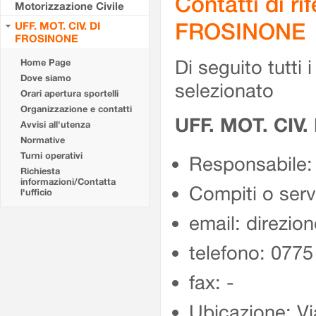
Contatti di r
Motorizzazione Civile
FROSINONE
UFF. MOT. CIV. DI
FROSINONE
Di seguito tutti i 
Home Page
Dove siamo
selezionato
Orari apertura sportelli
Organizzazione e contatti
UFF. MOT. CIV
Avvisi all'utenza
Normative
Turni operativi
Responsabile:
Richiesta
informazioni/Contatta
Compiti o ser
l'ufficio
email: direzion
telefono: 077
fax: -
Ubicazione: Vi