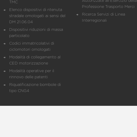
Autorizzate all'Esercizio della
TMC
Professione Trasporto Merci
Elenco dispositivi di ritenuta
Ricerca Servizi di Linea
stradale omologati ai sensi del
Interregionali
DM 21.06.04
Dispositivi riduzioni di massa
particolato
Codici immatricolativi di
ciclomotori omologati
Modalità di collegamento al
CED motorizzazione
Modalità operative per il
rinnovo delle patenti
Riqualificazione bombole di
tipo CNG4