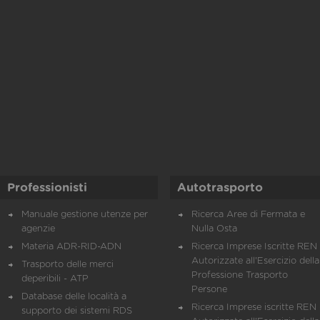
Professionisti
Autotrasporto
Manuale gestione utenze per
Ricerca Aree di Fermata e
agenzie
Nulla Osta
Materia ADR-RID-ADN
Ricerca Imprese Iscritte REN 
Autorizzate all'Esercizio della
Trasporto delle merci
Professione Trasporto
deperibili - ATP
Persone
Database delle località a
Ricerca Imprese iscritte REN 
supporto dei sistemi RDS