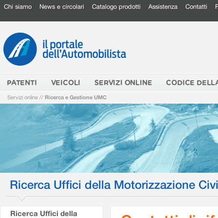
Chi siamo
News e circolari
Catalogo prodotti
Assistenza
Contatti
PATENTI
VEICOLI
SERVIZI ONLINE
CODICE DELL
Servizi online
//
Ricerca e Gestione UMC
Ricerca Uffici della Motorizzazione Civi
Ricerca Uffici della