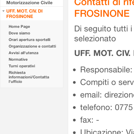
Contatti di r
Motorizzazione Civile
FROSINONE
UFF. MOT. CIV. DI
FROSINONE
Di seguito tutti i 
Home Page
Dove siamo
selezionato
Orari apertura sportelli
Organizzazione e contatti
UFF. MOT. CIV
Avvisi all'utenza
Normative
Turni operativi
Responsabile:
Richiesta
informazioni/Contatta
Compiti o ser
l'ufficio
email: direzion
telefono: 077
fax: -
Ubicazione: Vi