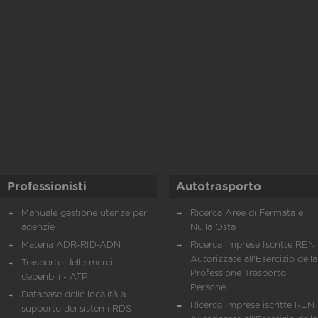
Professionisti
Autotrasporto
Manuale gestione utenze per
Ricerca Aree di Fermata e
agenzie
Nulla Osta
Materia ADR-RID-ADN
Ricerca Imprese Iscritte REN 
Autorizzate all'Esercizio della
Trasporto delle merci
Professione Trasporto
deperibili - ATP
Persone
Database delle località a
Ricerca Imprese iscritte REN 
supporto dei sistemi RDS