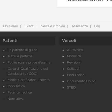
Chi siamo
Eventi
News e circolari
Assistenza
Faq
Patenti
Veicoli
La patente di guida
Autoveicoli
Tutte le pratiche
Motocicli
Foglio rosa e prove d’esame
Revisioni
Carta di Qualificazione del
Collaudi
Conducente (CQC)
Modulistica
Medici Certificatori - Novità
Documento Unico
Modulistica
STED
Patente nautica
Normativa