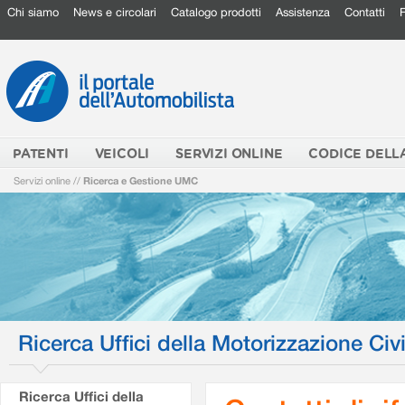
Chi siamo
News e circolari
Catalogo prodotti
Assistenza
Contatti
PATENTI
VEICOLI
SERVIZI ONLINE
CODICE DELL
Servizi online
//
Ricerca e Gestione UMC
Ricerca Uffici della Motorizzazione Civi
Ricerca Uffici della