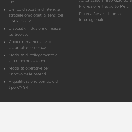
Autorizzate all'Esercizio della
TMC
Professione Trasporto Merci
Elenco dispositivi di ritenuta
Ricerca Servizi di Linea
stradale omologati ai sensi del
Interregionali
DM 21.06.04
Dispositivi riduzioni di massa
particolato
Codici immatricolativi di
ciclomotori omologati
Modalità di collegamento al
CED motorizzazione
Modalità operative per il
rinnovo delle patenti
Riqualificazione bombole di
tipo CNG4