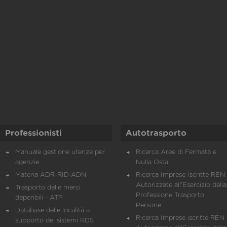
Professionisti
Autotrasporto
Manuale gestione utenze per
Ricerca Aree di Fermata e
agenzie
Nulla Osta
Materia ADR-RID-ADN
Ricerca Imprese Iscritte REN 
Autorizzate all'Esercizio della
Trasporto delle merci
Professione Trasporto
deperibili - ATP
Persone
Database delle località a
Ricerca Imprese iscritte REN 
supporto dei sistemi RDS