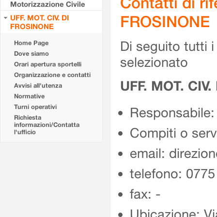
Contatti di r
Motorizzazione Civile
FROSINONE
UFF. MOT. CIV. DI
FROSINONE
Di seguito tutti i 
Home Page
Dove siamo
selezionato
Orari apertura sportelli
Organizzazione e contatti
UFF. MOT. CIV
Avvisi all'utenza
Normative
Turni operativi
Responsabile:
Richiesta
informazioni/Contatta
Compiti o ser
l'ufficio
email: direzion
telefono: 077
fax: -
Ubicazione: Vi