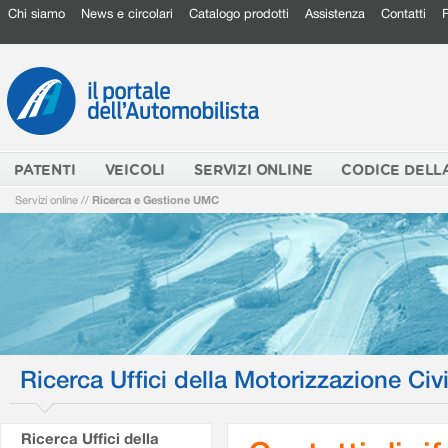
Chi siamo
News e circolari
Catalogo prodotti
Assistenza
Contatti
PATENTI
VEICOLI
SERVIZI ONLINE
CODICE DELL
Servizi online
//
Ricerca e Gestione UMC
Ricerca Uffici della Motorizzazione Civi
Ricerca Uffici della