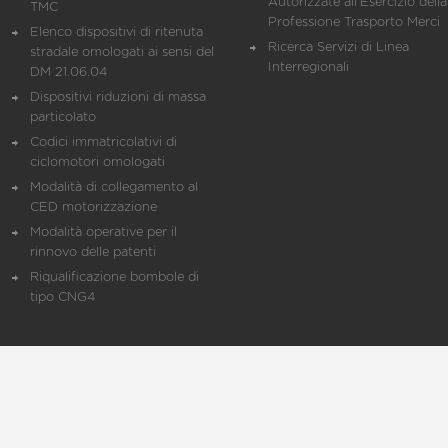
Autorizzate all'Esercizio della
TMC
Professione Trasporto Merci
Elenco dispositivi di ritenuta
Ricerca Servizi di Linea
stradale omologati ai sensi del
Interregionali
DM 21.06.04
Dispositivi riduzioni di massa
particolato
Codici immatricolativi di
ciclomotori omologati
Modalità di collegamento al
CED motorizzazione
Modalità operative per il
rinnovo delle patenti
Riqualificazione bombole di
tipo CNG4