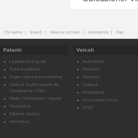
Chi siamo
Eventi
News e circolari
Assistenza
Faq
Patenti
Veicoli
La patente di guida
Autoveicoli
Tutte le pratiche
Motocicli
Foglio rosa e prove d’esame
Revisioni
Carta di Qualificazione del
Collaudi
Conducente (CQC)
Modulistica
Medici Certificatori - Novità
Documento Unico
Modulistica
STED
Patente nautica
Normativa