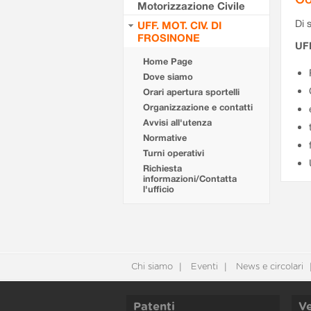
Motorizzazione Civile
Di s
UFF. MOT. CIV. DI
FROSINONE
UF
Home Page
Dove siamo
Orari apertura sportelli
Organizzazione e contatti
Avvisi all'utenza
Normative
Turni operativi
Richiesta
informazioni/Contatta
l'ufficio
Chi siamo
Eventi
News e circolari
Patenti
Ve