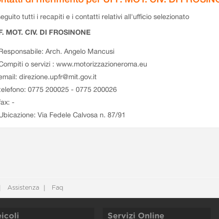
eguito tutti i recapiti e i contatti relativi all'ufficio selezionato
F. MOT. CIV. DI FROSINONE
Responsabile: Arch. Angelo Mancusi
Compiti o servizi : www.motorizzazioneroma.eu
email: direzione.upfr@mit.gov.it
telefono: 0775 200025 - 0775 200026
fax: -
Ubicazione: Via Fedele Calvosa n. 87/91
Assistenza
Faq
icoli
Servizi Online