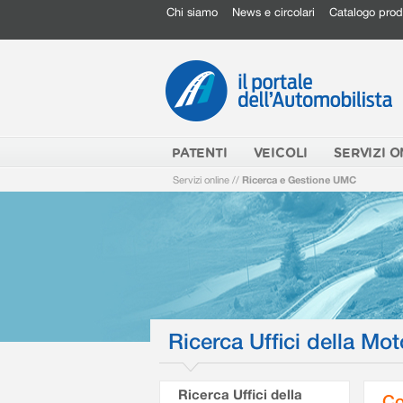
Chi siamo
News e circolari
Catalogo prod
PATENTI
VEICOLI
SERVIZI O
Servizi online
//
Ricerca e Gestione UMC
Ricerca Uffici della Mot
Ricerca Uffici della
Co