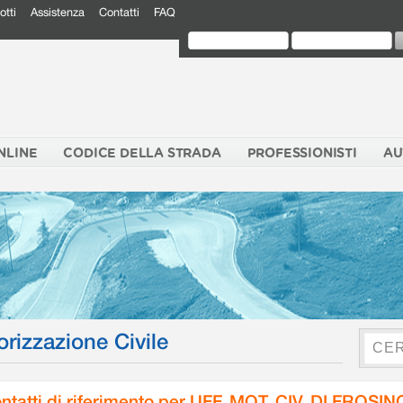
otti
Assistenza
Contatti
FAQ
NLINE
CODICE DELLA STRADA
PROFESSIONISTI
AU
orizzazione Civile
ntatti di riferimento per UFF. MOT. CIV. DI FROSI