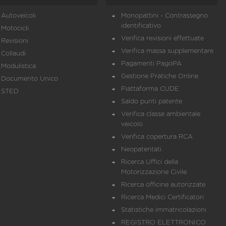
Autoveicoli
Monopattini - Contrassegno
identificativo
Motocicli
Verifica revisioni effettuate
Revisioni
Verifica massa supplementare
Collaudi
Pagamenti PagoPA
Modulistica
Gestione Pratiche Online
Documento Unico
Piattaforma CUDE
STED
Saldo punti patente
Verifica classe ambientale
veicolo
Verifica copertura RCA
Neopatentati
Ricerca Uffici della
Motorizzazione Civile
Ricerca officine autorizzate
Ricerca Medici Certificatori
Statistiche immatricolazioni
REGISTRO ELETTRONICO