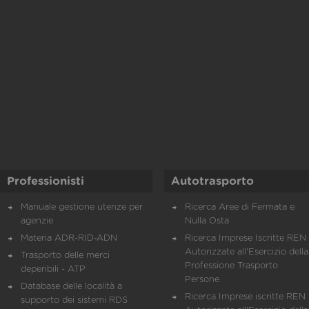
Professionisti
Autotrasporto
Manuale gestione utenze per
Ricerca Aree di Fermata e
agenzie
Nulla Osta
Materia ADR-RID-ADN
Ricerca Imprese Iscritte REN 
Autorizzate all'Esercizio della
Trasporto delle merci
Professione Trasporto
deperibili - ATP
Persone
Database delle località a
Ricerca Imprese iscritte REN 
supporto dei sistemi RDS