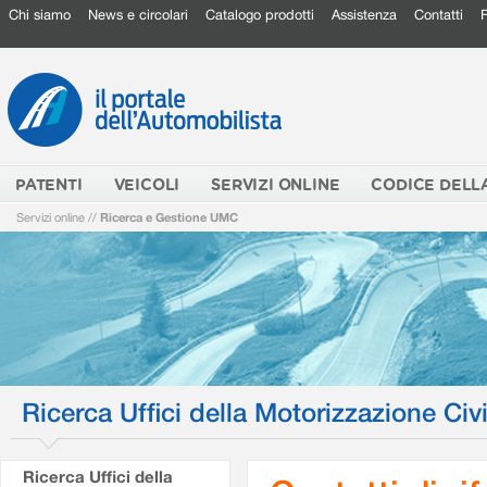
Chi siamo
News e circolari
Catalogo prodotti
Assistenza
Contatti
PATENTI
VEICOLI
SERVIZI ONLINE
CODICE DELL
Servizi online
//
Ricerca e Gestione UMC
Ricerca Uffici della Motorizzazione Civi
Ricerca Uffici della