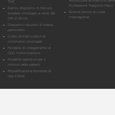
Autorizzate all'Esercizio della
TMC
Professione Trasporto Merci
Elenco dispositivi di ritenuta
Ricerca Servizi di Linea
stradale omologati ai sensi del
Interregionali
DM 21.06.04
Dispositivi riduzioni di massa
particolato
Codici immatricolativi di
ciclomotori omologati
Modalità di collegamento al
CED motorizzazione
Modalità operative per il
rinnovo delle patenti
Riqualificazione bombole di
tipo CNG4