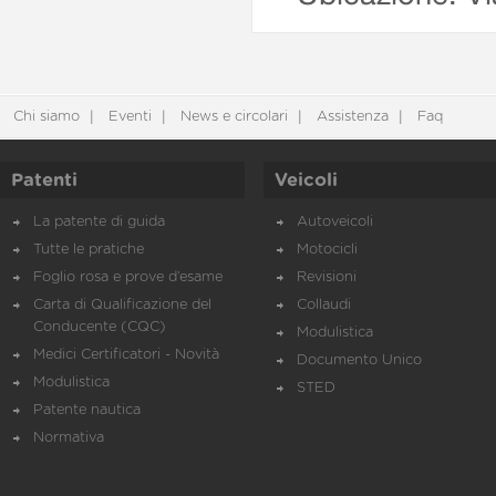
Chi siamo
Eventi
News e circolari
Assistenza
Faq
Patenti
Veicoli
La patente di guida
Autoveicoli
Tutte le pratiche
Motocicli
Foglio rosa e prove d’esame
Revisioni
Carta di Qualificazione del
Collaudi
Conducente (CQC)
Modulistica
Medici Certificatori - Novità
Documento Unico
Modulistica
STED
Patente nautica
Normativa