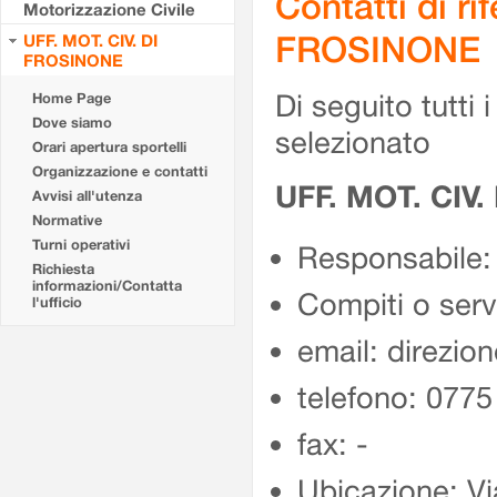
Contatti di r
Motorizzazione Civile
FROSINONE
UFF. MOT. CIV. DI
FROSINONE
Di seguito tutti i 
Home Page
Dove siamo
selezionato
Orari apertura sportelli
Organizzazione e contatti
UFF. MOT. CIV
Avvisi all'utenza
Normative
Turni operativi
Responsabile:
Richiesta
informazioni/Contatta
Compiti o ser
l'ufficio
email: direzion
telefono: 077
fax: -
Ubicazione: Vi