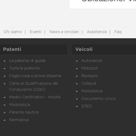
Chi siamo
Eventi
News e circolari
Assistenza
Faq
Patenti
Veicoli
La patente di guida
Autoveicoli
Tutte le pratiche
Motocicli
Foglio rosa e prove d’esame
Revisioni
Carta di Qualificazione del
Collaudi
Conducente (CQC)
Modulistica
Medici Certificatori - Novità
Documento Unico
Modulistica
STED
Patente nautica
Normativa