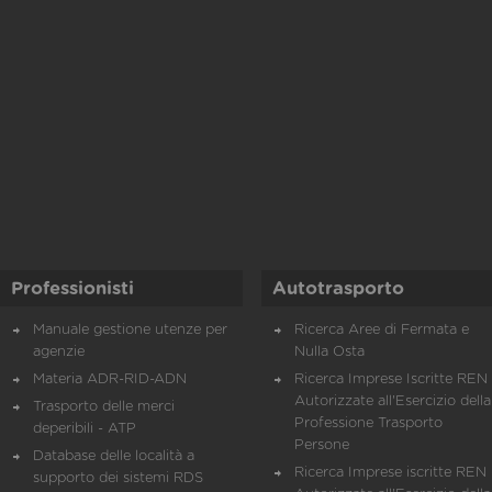
Professionisti
Autotrasporto
Manuale gestione utenze per
Ricerca Aree di Fermata e
agenzie
Nulla Osta
Materia ADR-RID-ADN
Ricerca Imprese Iscritte REN 
Autorizzate all'Esercizio della
Trasporto delle merci
Professione Trasporto
deperibili - ATP
Persone
Database delle località a
Ricerca Imprese iscritte REN 
supporto dei sistemi RDS