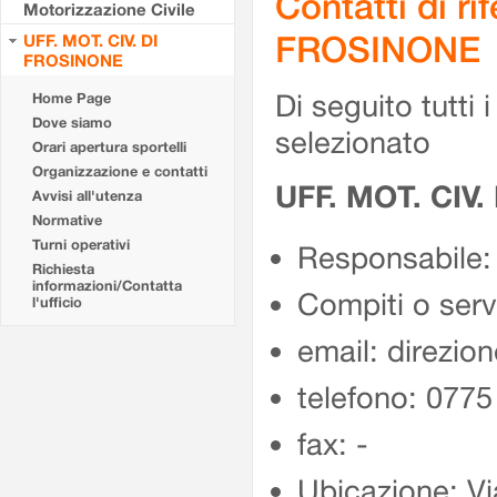
Contatti di r
Motorizzazione Civile
FROSINONE
UFF. MOT. CIV. DI
FROSINONE
Di seguito tutti i 
Home Page
Dove siamo
selezionato
Orari apertura sportelli
Organizzazione e contatti
UFF. MOT. CIV
Avvisi all'utenza
Normative
Turni operativi
Responsabile:
Richiesta
informazioni/Contatta
Compiti o ser
l'ufficio
email: direzion
telefono: 077
fax: -
Ubicazione: Vi