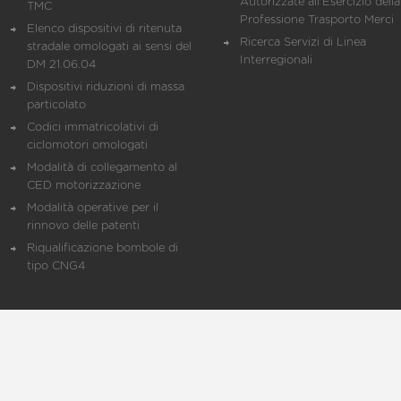
Autorizzate all'Esercizio della
TMC
Professione Trasporto Merci
Elenco dispositivi di ritenuta
Ricerca Servizi di Linea
stradale omologati ai sensi del
Interregionali
DM 21.06.04
Dispositivi riduzioni di massa
particolato
Codici immatricolativi di
ciclomotori omologati
Modalità di collegamento al
CED motorizzazione
Modalità operative per il
rinnovo delle patenti
Riqualificazione bombole di
tipo CNG4