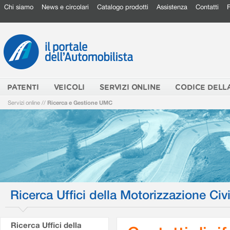
Chi siamo
News e circolari
Catalogo prodotti
Assistenza
Contatti
PATENTI
VEICOLI
SERVIZI ONLINE
CODICE DELL
Servizi online
//
Ricerca e Gestione UMC
Ricerca Uffici della Motorizzazione Civi
Ricerca Uffici della