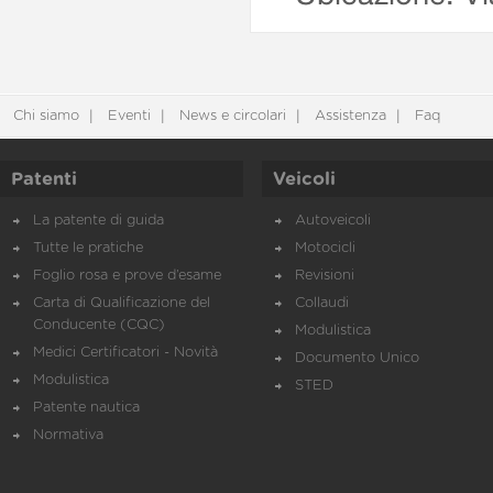
Chi siamo
Eventi
News e circolari
Assistenza
Faq
Patenti
Veicoli
La patente di guida
Autoveicoli
Tutte le pratiche
Motocicli
Foglio rosa e prove d’esame
Revisioni
Carta di Qualificazione del
Collaudi
Conducente (CQC)
Modulistica
Medici Certificatori - Novità
Documento Unico
Modulistica
STED
Patente nautica
Normativa