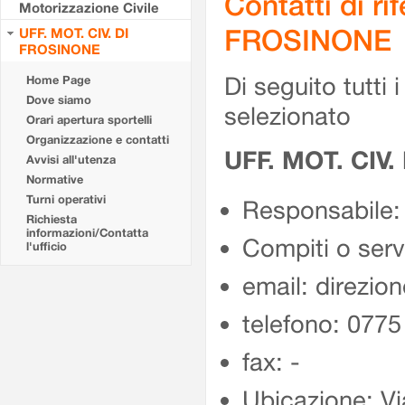
Contatti di r
Motorizzazione Civile
FROSINONE
UFF. MOT. CIV. DI
FROSINONE
Di seguito tutti i 
Home Page
Dove siamo
selezionato
Orari apertura sportelli
Organizzazione e contatti
UFF. MOT. CIV
Avvisi all'utenza
Normative
Turni operativi
Responsabile:
Richiesta
informazioni/Contatta
Compiti o ser
l'ufficio
email: direzion
telefono: 077
fax: -
Ubicazione: Vi