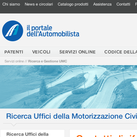
Chi siamo
News e circolari
Catalogo prodotti
Assistenza
Contatti
PATENTI
VEICOLI
SERVIZI ONLINE
CODICE DELL
Servizi online
//
Ricerca e Gestione UMC
Ricerca Uffici della Motorizzazione Civi
Ricerca Uffici della