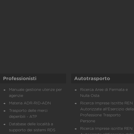
Professionisti
Autotrasporto
Manuale gestione utenze per
Ricerca Aree di Fermata e
agenzie
Nulla Osta
Materia ADR-RID-ADN
Ricerca Imprese Iscritte REN 
Autorizzate all'Esercizio della
Trasporto delle merci
Professione Trasporto
deperibili - ATP
Persone
Database delle località a
Ricerca Imprese iscritte REN 
supporto dei sistemi RDS