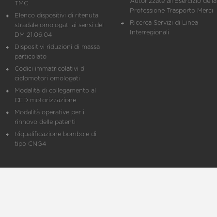
Autorizzate all'Esercizio della
TMC
Professione Trasporto Merci
Elenco dispositivi di ritenuta
Ricerca Servizi di Linea
stradale omologati ai sensi del
Interregionali
DM 21.06.04
Dispositivi riduzioni di massa
particolato
Codici immatricolativi di
ciclomotori omologati
Modalità di collegamento al
CED motorizzazione
Modalità operative per il
rinnovo delle patenti
Riqualificazione bombole di
tipo CNG4