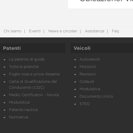
Chi siamo
Eventi
News e circolari
Assistenza
Faq
Patenti
Veicoli
La patente di guida
Autoveicoli
Tutte le pratiche
Motocicli
Foglio rosa e prove d’esame
Revisioni
Carta di Qualificazione del
Collaudi
Conducente (CQC)
Modulistica
Medici Certificatori - Novità
Documento Unico
Modulistica
STED
Patente nautica
Normativa