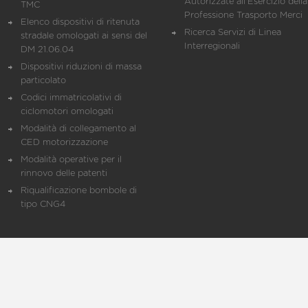
Autorizzate all'Esercizio della
TMC
Professione Trasporto Merci
Elenco dispositivi di ritenuta
Ricerca Servizi di Linea
stradale omologati ai sensi del
Interregionali
DM 21.06.04
Dispositivi riduzioni di massa
particolato
Codici immatricolativi di
ciclomotori omologati
Modalità di collegamento al
CED motorizzazione
Modalità operative per il
rinnovo delle patenti
Riqualificazione bombole di
tipo CNG4