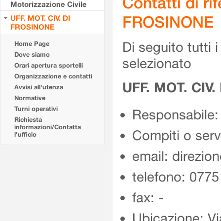
Contatti di r
Motorizzazione Civile
FROSINONE
UFF. MOT. CIV. DI
FROSINONE
Di seguito tutti i 
Home Page
Dove siamo
selezionato
Orari apertura sportelli
Organizzazione e contatti
UFF. MOT. CIV
Avvisi all'utenza
Normative
Turni operativi
Responsabile:
Richiesta
informazioni/Contatta
Compiti o ser
l'ufficio
email: direzion
telefono: 077
fax: -
Ubicazione: Vi