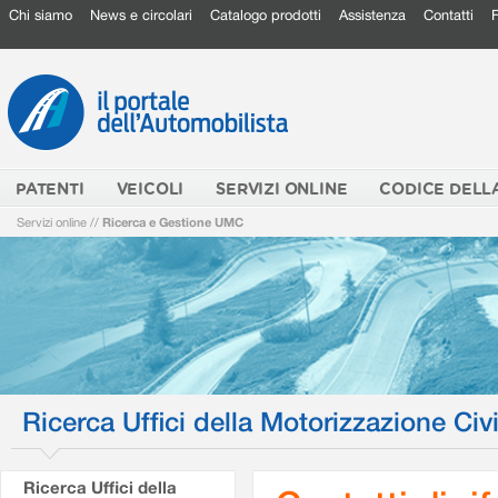
Chi siamo
News e circolari
Catalogo prodotti
Assistenza
Contatti
PATENTI
VEICOLI
SERVIZI ONLINE
CODICE DELL
Servizi online
//
Ricerca e Gestione UMC
Ricerca Uffici della Motorizzazione Civi
Ricerca Uffici della