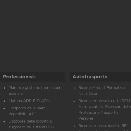
Professionisti
Autotrasporto
Manuale gestione utenze per
Ricerca Aree di Fermata e
agenzie
Nulla Osta
Materia ADR-RID-ADN
Ricerca Imprese Iscritte REN 
Autorizzate all'Esercizio della
Trasporto delle merci
Professione Trasporto
deperibili - ATP
Persone
Database delle località a
Ricerca Imprese iscritte REN 
supporto dei sistemi RDS