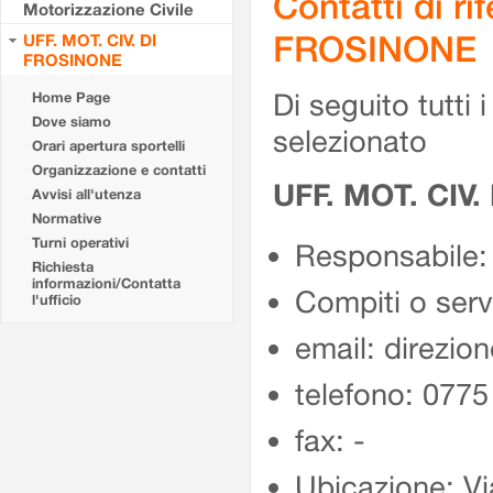
Contatti di r
Motorizzazione Civile
FROSINONE
UFF. MOT. CIV. DI
FROSINONE
Di seguito tutti i 
Home Page
Dove siamo
selezionato
Orari apertura sportelli
Organizzazione e contatti
UFF. MOT. CIV
Avvisi all'utenza
Normative
Turni operativi
Responsabile:
Richiesta
informazioni/Contatta
Compiti o ser
l'ufficio
email: direzion
telefono: 077
fax: -
Ubicazione: Vi