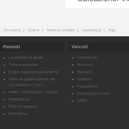
Chi siamo
Eventi
News e circolari
Assistenza
Faq
Patenti
Veicoli
La patente di guida
Autoveicoli
Tutte le pratiche
Motocicli
Foglio rosa e prove d’esame
Revisioni
Carta di Qualificazione del
Collaudi
Conducente (CQC)
Modulistica
Medici Certificatori - Novità
Documento Unico
Modulistica
STED
Patente nautica
Normativa