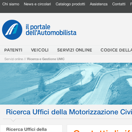
Chi siamo
News e circolari
Catalogo prodotti
Assistenza
Contatti
PATENTI
VEICOLI
SERVIZI ONLINE
CODICE DELL
Servizi online
//
Ricerca e Gestione UMC
Ricerca Uffici della Motorizzazione Civi
Ricerca Uffici della