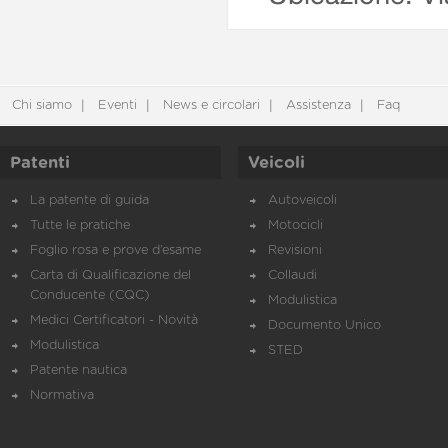
Chi siamo
Eventi
News e circolari
Assistenza
Faq
Patenti
Veicoli
La patente di guida
Autoveicoli
Tutte le pratiche
Motocicli
Foglio rosa e prove d’esame
Revisioni
Carta di Qualificazione del
Collaudi
Conducente (CQC)
Modulistica
Medici Certificatori - Novità
Documento Unico
Modulistica
STED
Patente nautica
Normativa