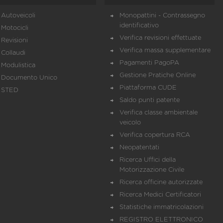
Autoveicoli
Monopattini - Contrassegno
identificativo
Motocicli
Verifica revisioni effettuate
Revisioni
Verifica massa supplementare
Collaudi
Pagamenti PagoPA
Modulistica
Gestione Pratiche Online
Documento Unico
Piattaforma CUDE
STED
Saldo punti patente
Verifica classe ambientale
veicolo
Verifica copertura RCA
Neopatentati
Ricerca Uffici della
Motorizzazione Civile
Ricerca officine autorizzate
Ricerca Medici Certificatori
Statistiche immatricolazioni
REGISTRO ELETTRONICO