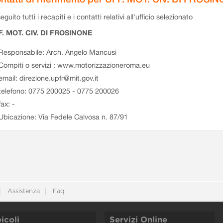
eguito tutti i recapiti e i contatti relativi all'ufficio selezionato
F. MOT. CIV. DI FROSINONE
Responsabile: Arch. Angelo Mancusi
Compiti o servizi : www.motorizzazioneroma.eu
email: direzione.upfr@mit.gov.it
telefono: 0775 200025 - 0775 200026
fax: -
Ubicazione: Via Fedele Calvosa n. 87/91
Assistenza
Faq
icoli
Servizi Online