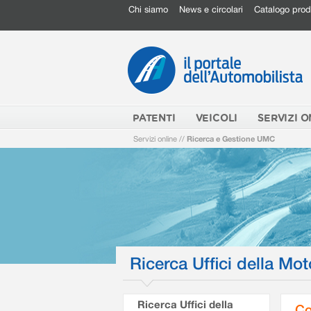
Chi siamo
News e circolari
Catalogo prod
PATENTI
VEICOLI
SERVIZI O
Servizi online
//
Ricerca e Gestione UMC
Ricerca Uffici della Mot
Ricerca Uffici della
Co