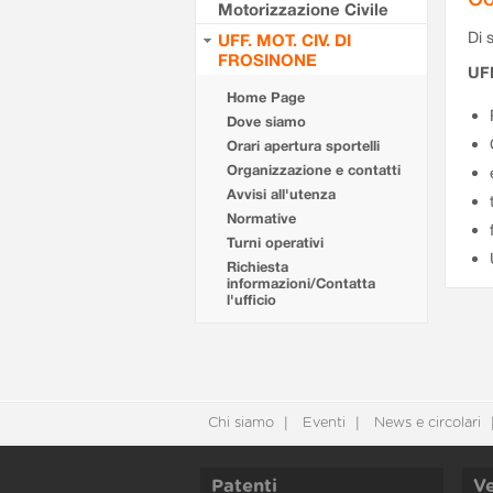
Motorizzazione Civile
Di s
UFF. MOT. CIV. DI
FROSINONE
UF
Home Page
Dove siamo
Orari apertura sportelli
Organizzazione e contatti
Avvisi all'utenza
Normative
Turni operativi
Richiesta
informazioni/Contatta
l'ufficio
Chi siamo
Eventi
News e circolari
Patenti
Ve