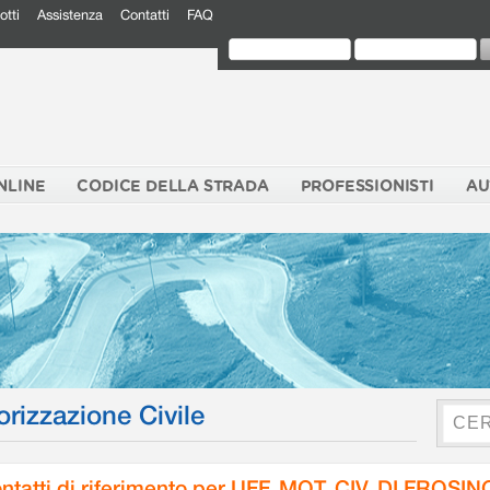
otti
Assistenza
Contatti
FAQ
NLINE
CODICE DELLA STRADA
PROFESSIONISTI
AU
orizzazione Civile
ntatti di riferimento per UFF. MOT. CIV. DI FROSI