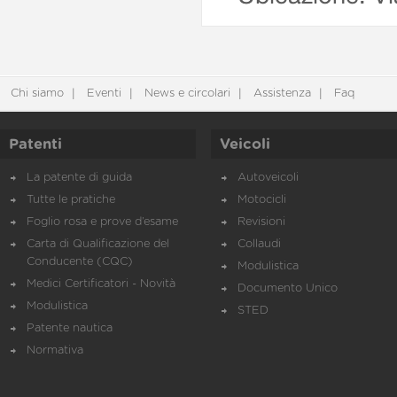
Chi siamo
Eventi
News e circolari
Assistenza
Faq
Patenti
Veicoli
La patente di guida
Autoveicoli
Tutte le pratiche
Motocicli
Foglio rosa e prove d’esame
Revisioni
Carta di Qualificazione del
Collaudi
Conducente (CQC)
Modulistica
Medici Certificatori - Novità
Documento Unico
Modulistica
STED
Patente nautica
Normativa