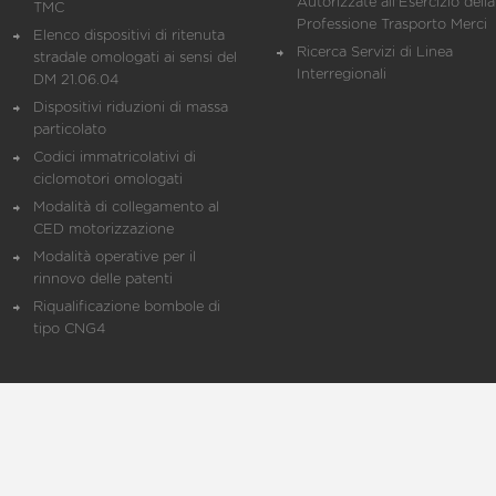
Autorizzate all'Esercizio della
TMC
Professione Trasporto Merci
Elenco dispositivi di ritenuta
Ricerca Servizi di Linea
stradale omologati ai sensi del
Interregionali
DM 21.06.04
Dispositivi riduzioni di massa
particolato
Codici immatricolativi di
ciclomotori omologati
Modalità di collegamento al
CED motorizzazione
Modalità operative per il
rinnovo delle patenti
Riqualificazione bombole di
tipo CNG4