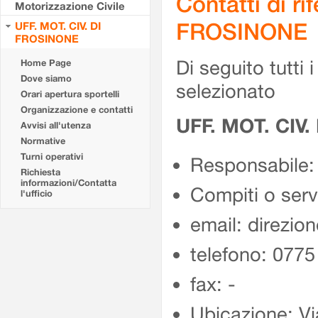
Contatti di r
Motorizzazione Civile
FROSINONE
UFF. MOT. CIV. DI
FROSINONE
Di seguito tutti i 
Home Page
Dove siamo
selezionato
Orari apertura sportelli
Organizzazione e contatti
UFF. MOT. CIV
Avvisi all'utenza
Normative
Turni operativi
Responsabile:
Richiesta
informazioni/Contatta
Compiti o ser
l'ufficio
email: direzion
telefono: 077
fax: -
Ubicazione: Vi