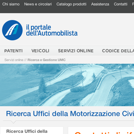
Chi siamo
News e circolari
Catalogo prodotti
Assistenza
Contatti
PATENTI
VEICOLI
SERVIZI ONLINE
CODICE DELL
Servizi online
//
Ricerca e Gestione UMC
Ricerca Uffici della Motorizzazione Civi
Ricerca Uffici della