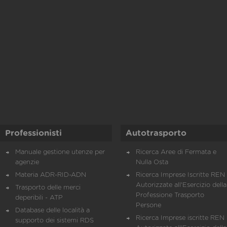
Professionisti
Autotrasporto
Manuale gestione utenze per
Ricerca Aree di Fermata e
agenzie
Nulla Osta
Materia ADR-RID-ADN
Ricerca Imprese Iscritte REN 
Autorizzate all'Esercizio della
Trasporto delle merci
Professione Trasporto
deperibili - ATP
Persone
Database delle località a
Ricerca Imprese iscritte REN 
supporto dei sistemi RDS