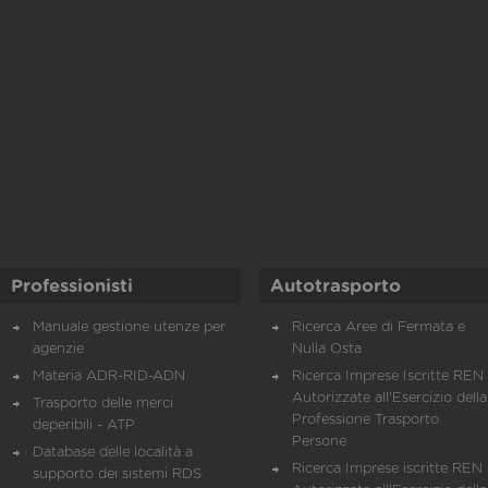
Professionisti
Autotrasporto
Manuale gestione utenze per
Ricerca Aree di Fermata e
agenzie
Nulla Osta
Materia ADR-RID-ADN
Ricerca Imprese Iscritte REN 
Autorizzate all'Esercizio della
Trasporto delle merci
Professione Trasporto
deperibili - ATP
Persone
Database delle località a
Ricerca Imprese iscritte REN 
supporto dei sistemi RDS