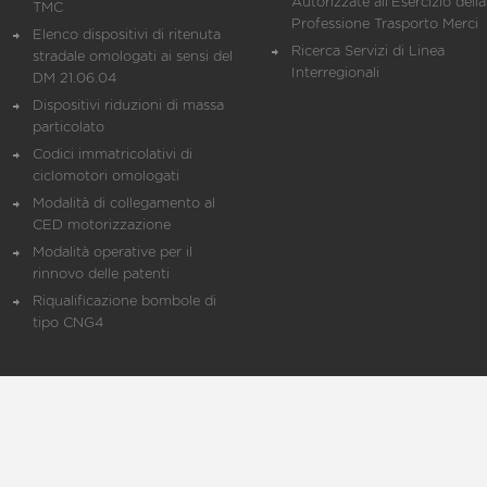
Autorizzate all'Esercizio della
TMC
Professione Trasporto Merci
Elenco dispositivi di ritenuta
Ricerca Servizi di Linea
stradale omologati ai sensi del
Interregionali
DM 21.06.04
Dispositivi riduzioni di massa
particolato
Codici immatricolativi di
ciclomotori omologati
Modalità di collegamento al
CED motorizzazione
Modalità operative per il
rinnovo delle patenti
Riqualificazione bombole di
tipo CNG4