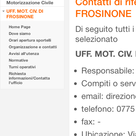
Contatti di r
Motorizzazione Civile
FROSINONE
UFF. MOT. CIV. DI
FROSINONE
Di seguito tutti i 
Home Page
Dove siamo
selezionato
Orari apertura sportelli
Organizzazione e contatti
UFF. MOT. CIV
Avvisi all'utenza
Normative
Turni operativi
Responsabile:
Richiesta
informazioni/Contatta
Compiti o ser
l'ufficio
email: direzion
telefono: 077
fax: -
Ubicazione: Vi