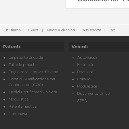
Chi siamo
Eventi
News e circolari
Assistenza
Faq
Patenti
Veicoli
La patente di guida
Autoveicoli
Tutte le pratiche
Motocicli
Foglio rosa e prove d’esame
Revisioni
Carta di Qualificazione del
Collaudi
Conducente (CQC)
Modulistica
Medici Certificatori - Novità
Documento Unico
Modulistica
STED
Patente nautica
Normativa