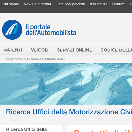
Chi siamo
News e circolari
Catalogo prodotti
Assistenza
Contatti
PATENTI
VEICOLI
SERVIZI ONLINE
CODICE DELL
Servizi online
//
Ricerca e Gestione UMC
Ricerca Uffici della Motorizzazione Civi
Ricerca Uffici della