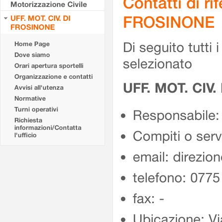
Contatti di r
Motorizzazione Civile
FROSINONE
UFF. MOT. CIV. DI
FROSINONE
Di seguito tutti i 
Home Page
Dove siamo
selezionato
Orari apertura sportelli
Organizzazione e contatti
UFF. MOT. CIV
Avvisi all'utenza
Normative
Turni operativi
Responsabile:
Richiesta
informazioni/Contatta
Compiti o ser
l'ufficio
email: direzion
telefono: 077
fax: -
Ubicazione: Vi