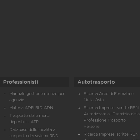
Professionisti
Autotrasporto
Manuale gestione utenze per
Ricerca Aree di Fermata e
agenzie
Nulla Osta
Materia ADR-RID-ADN
Ricerca Imprese Iscritte REN 
Autorizzate all'Esercizio della
Trasporto delle merci
Professione Trasporto
deperibili - ATP
Persone
Database delle località a
Ricerca Imprese iscritte REN 
supporto dei sistemi RDS