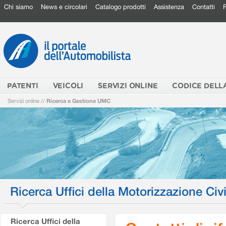
Chi siamo
News e circolari
Catalogo prodotti
Assistenza
Contatti
PATENTI
VEICOLI
SERVIZI ONLINE
CODICE DELL
Servizi online
//
Ricerca e Gestione UMC
Ricerca Uffici della Motorizzazione Civi
Ricerca Uffici della