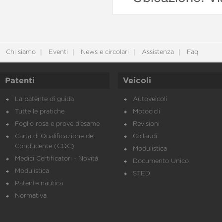
Chi siamo
Eventi
News e circolari
Assistenza
Faq
Patenti
Veicoli
La patente di guida
Autoveicoli
Tutte le pratiche
Motocicli
Foglio rosa e prove d’esame
Revisioni
Carta di Qualificazione del
Collaudi
Conducente (CQC)
Modulistica
Medici Certificatori - Novità
Documento Unico
Modulistica
STED
Patente nautica
Normativa