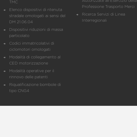
Autorizzate all'Esercizio della
TMC
Professione Trasporto Merci
Elenco dispositivi di ritenuta
Ricerca Servizi di Linea
stradale omologati ai sensi del
Interregionali
DM 21.06.04
Dispositivi riduzioni di massa
particolato
Codici immatricolativi di
ciclomotori omologati
Modalità di collegamento al
CED motorizzazione
Modalità operative per il
rinnovo delle patenti
Riqualificazione bombole di
tipo CNG4