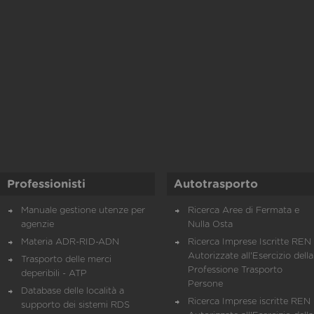
Professionisti
Autotrasporto
Manuale gestione utenze per
Ricerca Aree di Fermata e
agenzie
Nulla Osta
Materia ADR-RID-ADN
Ricerca Imprese Iscritte REN 
Autorizzate all'Esercizio della
Trasporto delle merci
Professione Trasporto
deperibili - ATP
Persone
Database delle località a
Ricerca Imprese iscritte REN 
supporto dei sistemi RDS