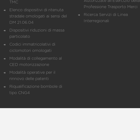
Autorizzate all'Esercizio della
TMC
Professione Trasporto Merci
Elenco dispositivi di ritenuta
Ricerca Servizi di Linea
stradale omologati ai sensi del
Interregionali
DM 21.06.04
Dispositivi riduzioni di massa
particolato
Codici immatricolativi di
ciclomotori omologati
Modalità di collegamento al
CED motorizzazione
Modalità operative per il
rinnovo delle patenti
Riqualificazione bombole di
tipo CNG4