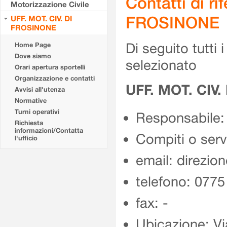
Contatti di r
Motorizzazione Civile
FROSINONE
UFF. MOT. CIV. DI
FROSINONE
Di seguito tutti i 
Home Page
Dove siamo
selezionato
Orari apertura sportelli
Organizzazione e contatti
UFF. MOT. CIV
Avvisi all'utenza
Normative
Turni operativi
Responsabile:
Richiesta
informazioni/Contatta
Compiti o ser
l'ufficio
email: direzion
telefono: 077
fax: -
Ubicazione: Vi