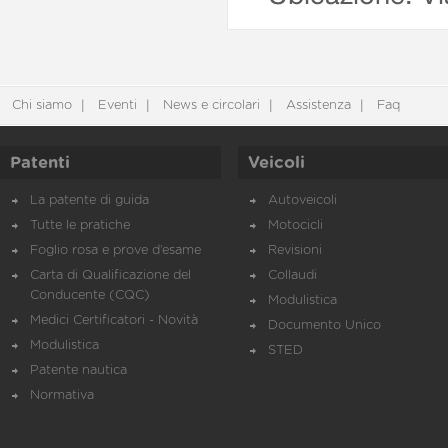
Chi siamo
Eventi
News e circolari
Assistenza
Faq
Patenti
Veicoli
La patente di guida
Autoveicoli
Tutte le pratiche
Motocicli
Foglio rosa e prove d’esame
Revisioni
Carta di Qualificazione del
Collaudi
Conducente (CQC)
Modulistica
Medici Certificatori - Novità
Documento Unico
Modulistica
STED
Patente nautica
Normativa