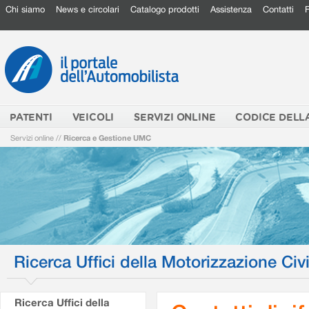
Chi siamo
News e circolari
Catalogo prodotti
Assistenza
Contatti
PATENTI
VEICOLI
SERVIZI ONLINE
CODICE DELL
Servizi online
//
Ricerca e Gestione UMC
Ricerca Uffici della Motorizzazione Civi
Ricerca Uffici della