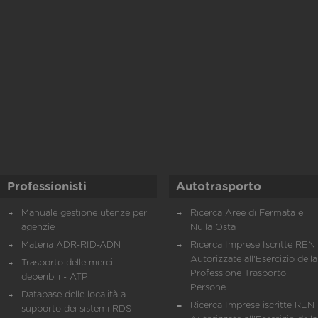
Professionisti
Autotrasporto
Manuale gestione utenze per
Ricerca Aree di Fermata e
agenzie
Nulla Osta
Materia ADR-RID-ADN
Ricerca Imprese Iscritte REN 
Autorizzate all'Esercizio della
Trasporto delle merci
Professione Trasporto
deperibili - ATP
Persone
Database delle località a
Ricerca Imprese iscritte REN 
supporto dei sistemi RDS