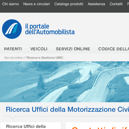
Chi siamo
News e circolari
Catalogo prodotti
Assistenza
Contatti
PATENTI
VEICOLI
SERVIZI ONLINE
CODICE DELL
Servizi online
//
Ricerca e Gestione UMC
Ricerca Uffici della Motorizzazione Civi
Ricerca Uffici della