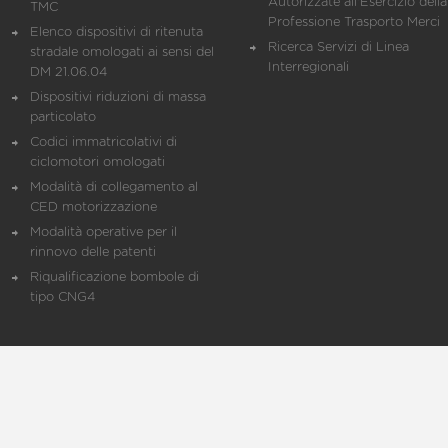
Autorizzate all'Esercizio della
TMC
Professione Trasporto Merci
Elenco dispositivi di ritenuta
Ricerca Servizi di Linea
stradale omologati ai sensi del
Interregionali
DM 21.06.04
Dispositivi riduzioni di massa
particolato
Codici immatricolativi di
ciclomotori omologati
Modalità di collegamento al
CED motorizzazione
Modalità operative per il
rinnovo delle patenti
Riqualificazione bombole di
tipo CNG4