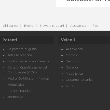
Chi siamo
Eventi
News e circolari
Assistenza
Faq
Patenti
Veicoli
La patente di guida
Autoveicoli
Tutte le pratiche
Motocicli
Foglio rosa e prove d’esame
Revisioni
Carta di Qualificazione del
Collaudi
Conducente (CQC)
Modulistica
Medici Certificatori - Novità
Documento Unico
Modulistica
STED
Patente nautica
Normativa