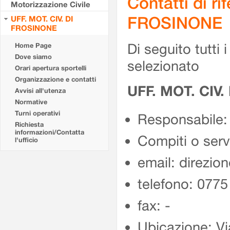
Contatti di r
Motorizzazione Civile
FROSINONE
UFF. MOT. CIV. DI
FROSINONE
Di seguito tutti i 
Home Page
Dove siamo
selezionato
Orari apertura sportelli
Organizzazione e contatti
UFF. MOT. CIV
Avvisi all'utenza
Normative
Turni operativi
Responsabile:
Richiesta
informazioni/Contatta
Compiti o ser
l'ufficio
email: direzion
telefono: 077
fax: -
Ubicazione: Vi