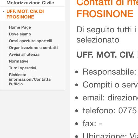
Contatti di r
Motorizzazione Civile
FROSINONE
UFF. MOT. CIV. DI
FROSINONE
Di seguito tutti i 
Home Page
Dove siamo
selezionato
Orari apertura sportelli
Organizzazione e contatti
UFF. MOT. CIV
Avvisi all'utenza
Normative
Turni operativi
Responsabile:
Richiesta
informazioni/Contatta
Compiti o ser
l'ufficio
email: direzion
telefono: 077
fax: -
Ubicazione: Vi