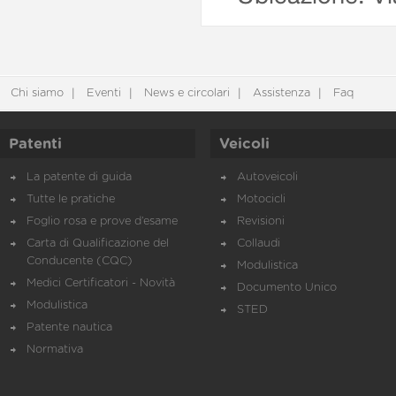
Chi siamo
Eventi
News e circolari
Assistenza
Faq
Patenti
Veicoli
La patente di guida
Autoveicoli
Tutte le pratiche
Motocicli
Foglio rosa e prove d’esame
Revisioni
Carta di Qualificazione del
Collaudi
Conducente (CQC)
Modulistica
Medici Certificatori - Novità
Documento Unico
Modulistica
STED
Patente nautica
Normativa