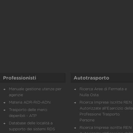
Professionisti
Autotrasporto
Manuale gestione utenze per
Ricerca Aree di Fermata e
agenzie
Nulla Osta
Materia ADR-RID-ADN
Ricerca Imprese Iscritte REN 
Autorizzate all'Esercizio della
Trasporto delle merci
Professione Trasporto
deperibili - ATP
Persone
Database delle località a
Ricerca Imprese iscritte REN 
supporto dei sistemi RDS