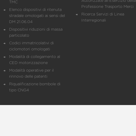
Autorizzate all'Esercizio della
TMC
Professione Trasporto Merci
Elenco dispositivi di ritenuta
Ricerca Servizi di Linea
stradale omologati ai sensi del
Interregionali
DM 21.06.04
Dispositivi riduzioni di massa
particolato
Codici immatricolativi di
ciclomotori omologati
Modalità di collegamento al
CED motorizzazione
Modalità operative per il
rinnovo delle patenti
Riqualificazione bombole di
tipo CNG4