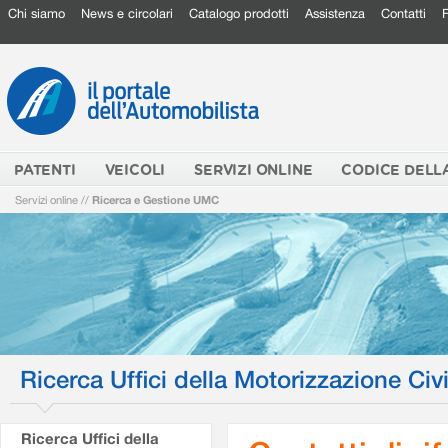
Chi siamo
News e circolari
Catalogo prodotti
Assistenza
Contatti
PATENTI
VEICOLI
SERVIZI ONLINE
CODICE DELL
Servizi online
//
Ricerca e Gestione UMC
Ricerca Uffici della Motorizzazione Civi
Ricerca Uffici della