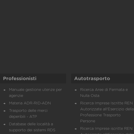
Professionisti
Autotrasporto
Manuale gestione utenze per
Ricerca Aree di Fermata e
agenzie
Nulla Osta
Materia ADR-RID-ADN
Ricerca Imprese Iscritte REN 
Autorizzate all'Esercizio della
Trasporto delle merci
Professione Trasporto
deperibili - ATP
Persone
Database delle località a
Ricerca Imprese iscritte REN 
supporto dei sistemi RDS