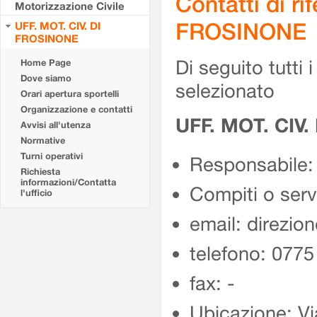
Contatti di r
Motorizzazione Civile
FROSINONE
UFF. MOT. CIV. DI
FROSINONE
Di seguito tutti i 
Home Page
Dove siamo
selezionato
Orari apertura sportelli
Organizzazione e contatti
UFF. MOT. CIV
Avvisi all'utenza
Normative
Turni operativi
Responsabile:
Richiesta
informazioni/Contatta
Compiti o ser
l'ufficio
email: direzion
telefono: 077
fax: -
Ubicazione: Vi