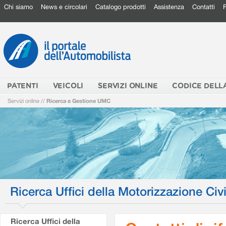
Chi siamo
News e circolari
Catalogo prodotti
Assistenza
Contatti
PATENTI
VEICOLI
SERVIZI ONLINE
CODICE DELL
Servizi online
//
Ricerca e Gestione UMC
Ricerca Uffici della Motorizzazione Civi
Ricerca Uffici della