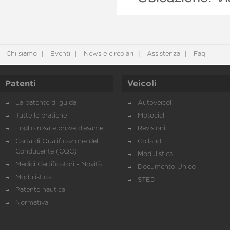
Chi siamo
Eventi
News e circolari
Assistenza
Faq
Patenti
Veicoli
La patente di guida
Autoveicoli
Tutte le pratiche
Motocicli
Foglio rosa e prove d’esame
Revisioni
Carta di Qualificazione del
Collaudi
Conducente (CQC)
Modulistica
Medici Certificatori - Novità
Documento Unico
Modulistica
STED
Patente nautica
Normativa