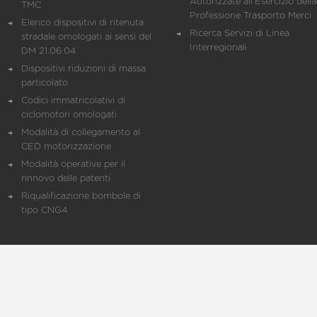
Autorizzate all'Esercizio della
TMC
Professione Trasporto Merci
Elenco dispositivi di ritenuta
Ricerca Servizi di Linea
stradale omologati ai sensi del
Interregionali
DM 21.06.04
Dispositivi riduzioni di massa
particolato
Codici immatricolativi di
ciclomotori omologati
Modalità di collegamento al
CED motorizzazione
Modalità operative per il
rinnovo delle patenti
Riqualificazione bombole di
tipo CNG4