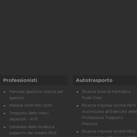
Professionisti
Autotrasporto
Manuale gestione utenze per
Ricerca Aree di Fermata e
agenzie
Nulla Osta
Materia ADR-RID-ADN
Ricerca Imprese Iscritte REN 
Autorizzate all'Esercizio della
Trasporto delle merci
Professione Trasporto
deperibili - ATP
Persone
Database delle località a
Ricerca Imprese iscritte REN 
supporto dei sistemi RDS