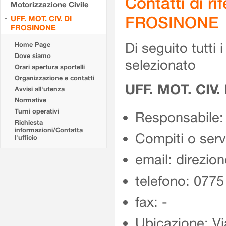
Contatti di r
Motorizzazione Civile
FROSINONE
UFF. MOT. CIV. DI
FROSINONE
Di seguito tutti i 
Home Page
Dove siamo
selezionato
Orari apertura sportelli
Organizzazione e contatti
UFF. MOT. CIV
Avvisi all'utenza
Normative
Turni operativi
Responsabile:
Richiesta
informazioni/Contatta
Compiti o ser
l'ufficio
email: direzion
telefono: 077
fax: -
Ubicazione: Vi