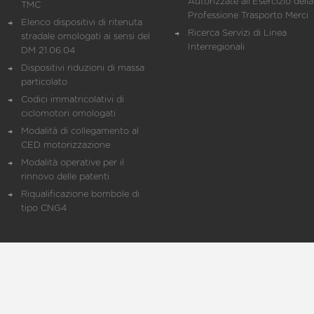
Autorizzate all'Esercizio della
TMC
Professione Trasporto Merci
Elenco dispositivi di ritenuta
Ricerca Servizi di Linea
stradale omologati ai sensi del
Interregionali
DM 21.06.04
Dispositivi riduzioni di massa
particolato
Codici immatricolativi di
ciclomotori omologati
Modalità di collegamento al
CED motorizzazione
Modalità operative per il
rinnovo delle patenti
Riqualificazione bombole di
tipo CNG4