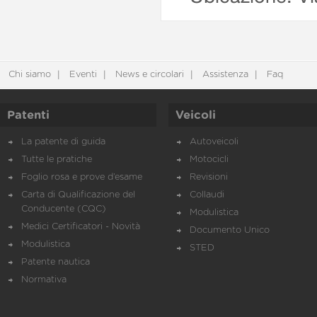
Chi siamo
Eventi
News e circolari
Assistenza
Faq
Patenti
Veicoli
La patente di guida
Autoveicoli
Tutte le pratiche
Motocicli
Foglio rosa e prove d’esame
Revisioni
Carta di Qualificazione del
Collaudi
Conducente (CQC)
Modulistica
Medici Certificatori - Novità
Documento Unico
Modulistica
STED
Patente nautica
Normativa