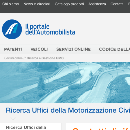
Chi siamo
News e circolari
Catalogo prodotti
Assistenza
Contatti
PATENTI
VEICOLI
SERVIZI ONLINE
CODICE DELL
Servizi online
//
Ricerca e Gestione UMC
Ricerca Uffici della Motorizzazione Civi
Ricerca Uffici della