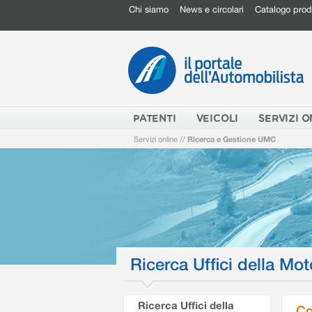
Chi siamo
News e circolari
Catalogo prod
PATENTI
VEICOLI
SERVIZI O
Servizi online
//
Ricerca e Gestione UMC
Ricerca Uffici della Mot
Ricerca Uffici della
Co