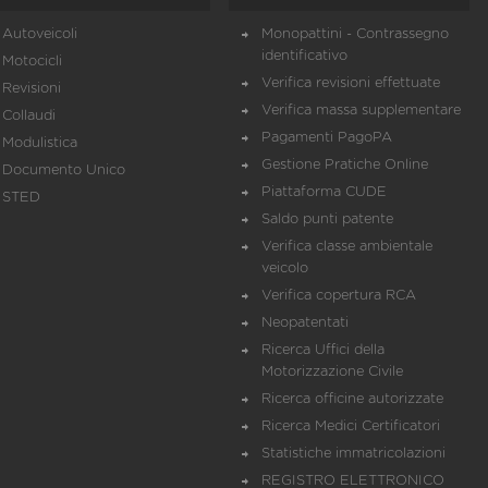
Autoveicoli
Monopattini - Contrassegno
identificativo
Motocicli
Verifica revisioni effettuate
Revisioni
Verifica massa supplementare
Collaudi
Pagamenti PagoPA
Modulistica
Gestione Pratiche Online
Documento Unico
Piattaforma CUDE
STED
Saldo punti patente
Verifica classe ambientale
veicolo
Verifica copertura RCA
Neopatentati
Ricerca Uffici della
Motorizzazione Civile
Ricerca officine autorizzate
Ricerca Medici Certificatori
Statistiche immatricolazioni
REGISTRO ELETTRONICO