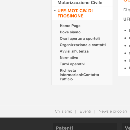
Motorizzazione Civile
Di s
UFF. MOT. CIV. DI
FROSINONE
UF
Home Page
Dove siamo
Orari apertura sportelli
Organizzazione e contatti
Avvisi all'utenza
Normative
Turni operativi
Richiesta
informazioni/Contatta
l'ufficio
Chi siamo
Eventi
News e circolari
Patenti
Ve