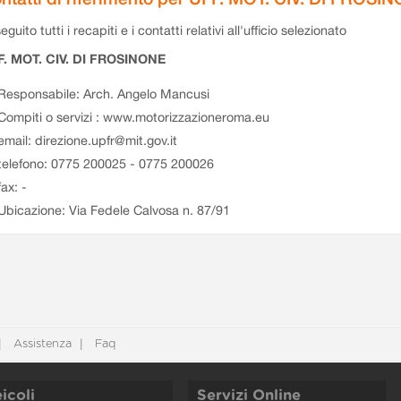
eguito tutti i recapiti e i contatti relativi all'ufficio selezionato
F. MOT. CIV. DI FROSINONE
Responsabile: Arch. Angelo Mancusi
Compiti o servizi : www.motorizzazioneroma.eu
email: direzione.upfr@mit.gov.it
telefono: 0775 200025 - 0775 200026
fax: -
Ubicazione: Via Fedele Calvosa n. 87/91
Assistenza
Faq
icoli
Servizi Online