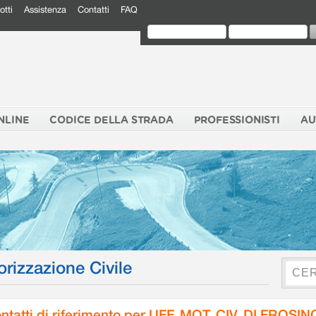
otti
Assistenza
Contatti
FAQ
NLINE
CODICE DELLA STRADA
PROFESSIONISTI
AU
orizzazione Civile
ntatti di riferimento per UFF. MOT. CIV. DI FROSI