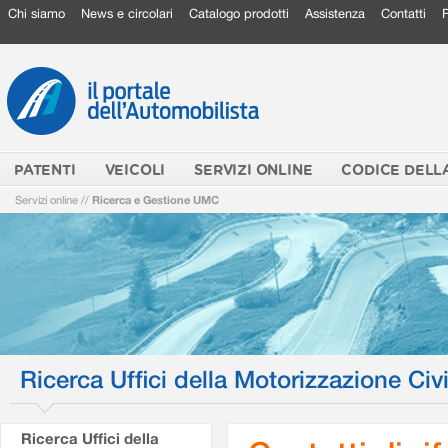
Chi siamo
News e circolari
Catalogo prodotti
Assistenza
Contatti
PATENTI
VEICOLI
SERVIZI ONLINE
CODICE DELL
Servizi online
//
Ricerca e Gestione UMC
Ricerca Uffici della Motorizzazione Civi
Ricerca Uffici della