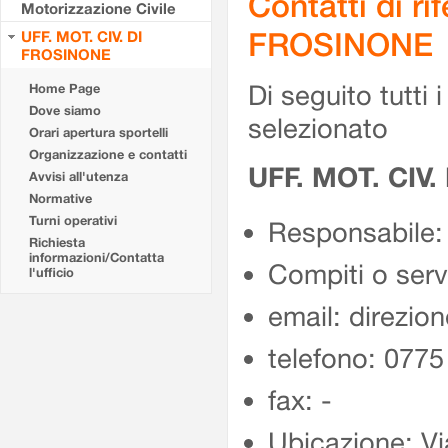
Contatti di r
Motorizzazione Civile
FROSINONE
UFF. MOT. CIV. DI
FROSINONE
Di seguito tutti i 
Home Page
Dove siamo
selezionato
Orari apertura sportelli
Organizzazione e contatti
UFF. MOT. CIV
Avvisi all'utenza
Normative
Turni operativi
Responsabile:
Richiesta
informazioni/Contatta
Compiti o ser
l'ufficio
email: direzion
telefono: 077
fax: -
Ubicazione: Vi