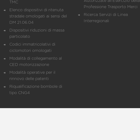
Autorizzate all'Esercizio della
TMC
Professione Trasporto Merci
Elenco dispositivi di ritenuta
Ricerca Servizi di Linea
stradale omologati ai sensi del
Interregionali
DM 21.06.04
Dispositivi riduzioni di massa
particolato
Codici immatricolativi di
ciclomotori omologati
Modalità di collegamento al
CED motorizzazione
Modalità operative per il
rinnovo delle patenti
Riqualificazione bombole di
tipo CNG4