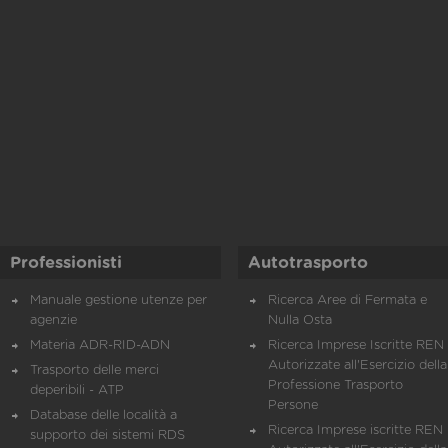
Professionisti
Autotrasporto
Manuale gestione utenze per
Ricerca Aree di Fermata e
agenzie
Nulla Osta
Materia ADR-RID-ADN
Ricerca Imprese Iscritte REN 
Autorizzate all'Esercizio della
Trasporto delle merci
Professione Trasporto
deperibili - ATP
Persone
Database delle località a
Ricerca Imprese iscritte REN 
supporto dei sistemi RDS