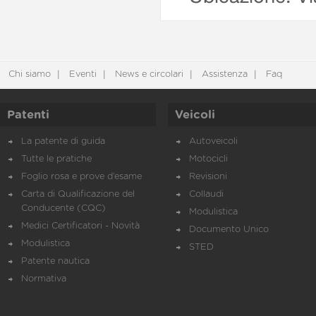
Chi siamo
Eventi
News e circolari
Assistenza
Faq
Patenti
Veicoli
La patente di guida
Autoveicoli
Tutte le pratiche
Motocicli
Foglio rosa e prove d’esame
Revisioni
Carta di Qualificazione del
Collaudi
Conducente (CQC)
Modulistica
Medici Certificatori - Novità
Documento Unico
Modulistica
STED
Patente nautica
Normativa