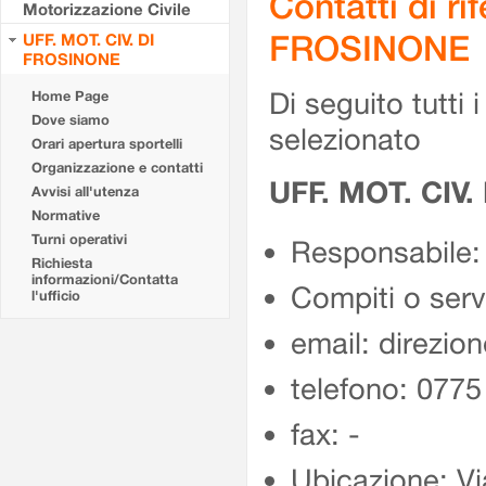
Contatti di r
Motorizzazione Civile
FROSINONE
UFF. MOT. CIV. DI
FROSINONE
Di seguito tutti i 
Home Page
Dove siamo
selezionato
Orari apertura sportelli
Organizzazione e contatti
UFF. MOT. CIV
Avvisi all'utenza
Normative
Turni operativi
Responsabile:
Richiesta
informazioni/Contatta
Compiti o ser
l'ufficio
email: direzion
telefono: 077
fax: -
Ubicazione: Vi