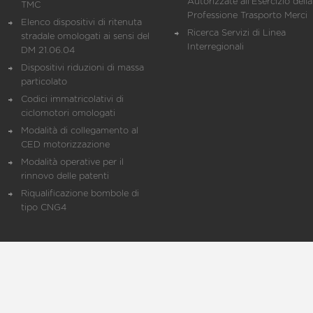
Autorizzate all'Esercizio della
TMC
Professione Trasporto Merci
Elenco dispositivi di ritenuta
Ricerca Servizi di Linea
stradale omologati ai sensi del
Interregionali
DM 21.06.04
Dispositivi riduzioni di massa
particolato
Codici immatricolativi di
ciclomotori omologati
Modalità di collegamento al
CED motorizzazione
Modalità operative per il
rinnovo delle patenti
Riqualificazione bombole di
tipo CNG4