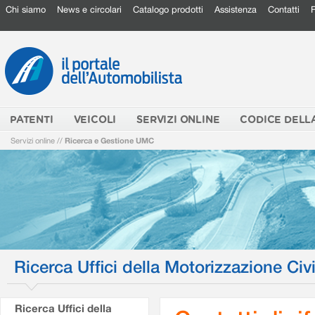
Chi siamo
News e circolari
Catalogo prodotti
Assistenza
Contatti
PATENTI
VEICOLI
SERVIZI ONLINE
CODICE DELL
Servizi online
//
Ricerca e Gestione UMC
Ricerca Uffici della Motorizzazione Civi
Ricerca Uffici della