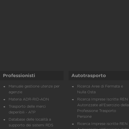
Professionisti
Autotrasporto
Manuale gestione utenze per
Ricerca Aree di Fermata e
agenzie
Nulla Osta
Materia ADR-RID-ADN
Ricerca Imprese Iscritte REN 
Autorizzate all'Esercizio della
Trasporto delle merci
Professione Trasporto
deperibili - ATP
Persone
Database delle località a
Ricerca Imprese iscritte REN 
supporto dei sistemi RDS