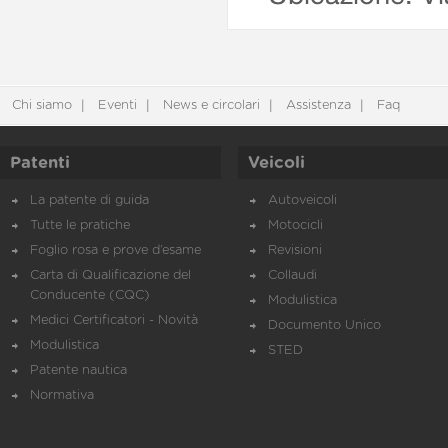
Chi siamo
Eventi
News e circolari
Assistenza
Faq
Patenti
Veicoli
La patente di guida
Autoveicoli
Tutte le pratiche
Motocicli
Foglio rosa e prove d’esame
Revisioni
Carta di Qualificazione del
Collaudi
Conducente (CQC)
Modulistica
Medici Certificatori - Novità
Documento Unico
Modulistica
STED
Patente nautica
Normativa