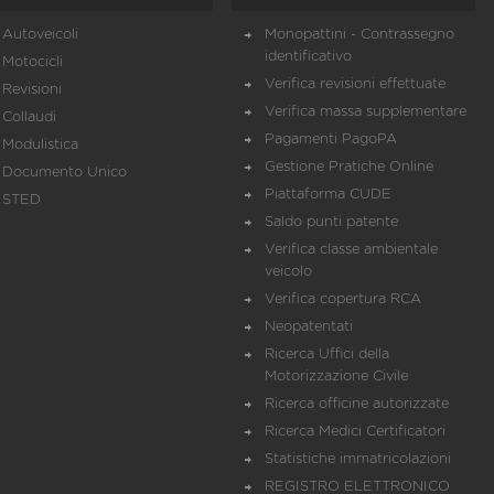
Autoveicoli
Monopattini - Contrassegno
identificativo
Motocicli
Verifica revisioni effettuate
Revisioni
Verifica massa supplementare
Collaudi
Pagamenti PagoPA
Modulistica
Gestione Pratiche Online
Documento Unico
Piattaforma CUDE
STED
Saldo punti patente
Verifica classe ambientale
veicolo
Verifica copertura RCA
Neopatentati
Ricerca Uffici della
Motorizzazione Civile
Ricerca officine autorizzate
Ricerca Medici Certificatori
Statistiche immatricolazioni
REGISTRO ELETTRONICO