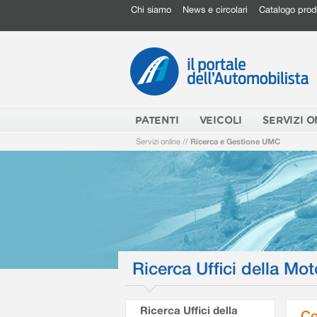
Chi siamo
News e circolari
Catalogo prod
PATENTI
VEICOLI
SERVIZI O
Servizi online
//
Ricerca e Gestione UMC
Ricerca Uffici della Mot
Ricerca Uffici della
Co