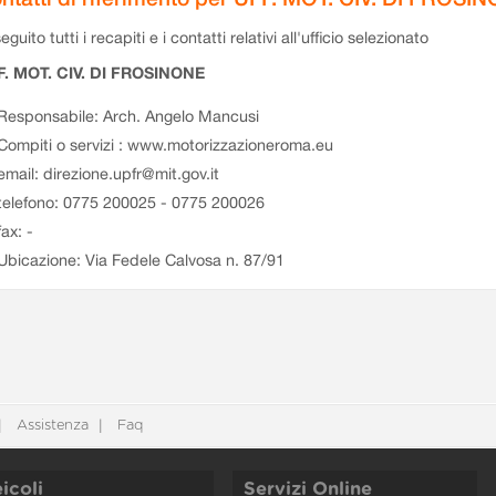
eguito tutti i recapiti e i contatti relativi all'ufficio selezionato
F. MOT. CIV. DI FROSINONE
Responsabile: Arch. Angelo Mancusi
Compiti o servizi : www.motorizzazioneroma.eu
email: direzione.upfr@mit.gov.it
telefono: 0775 200025 - 0775 200026
fax: -
Ubicazione: Via Fedele Calvosa n. 87/91
Assistenza
Faq
icoli
Servizi Online