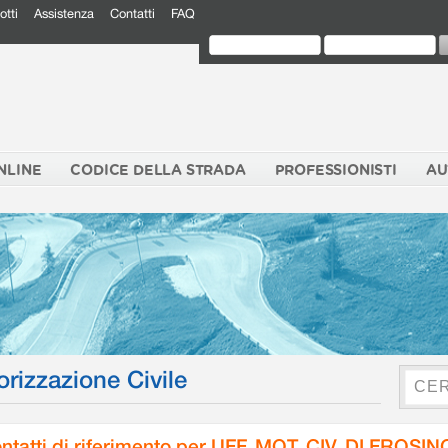
otti
Assistenza
Contatti
FAQ
NLINE
CODICE DELLA STRADA
PROFESSIONISTI
AU
orizzazione Civile
ntatti di riferimento per UFF. MOT. CIV. DI FROSI