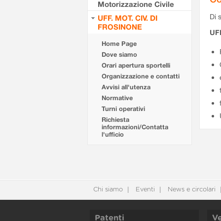
Motorizzazione Civile
Di s
UFF. MOT. CIV. DI
FROSINONE
UF
Home Page
Dove siamo
Orari apertura sportelli
Organizzazione e contatti
Avvisi all'utenza
Normative
Turni operativi
Richiesta
informazioni/Contatta
l'ufficio
Chi siamo
Eventi
News e circolari
Patenti
Ve