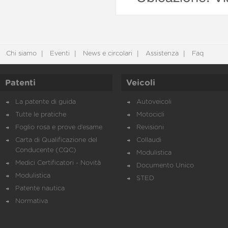
Chi siamo
Eventi
News e circolari
Assistenza
Faq
Patenti
Veicoli
La patente di guida
Autoveicoli
Tutte le pratiche
Motocicli
Foglio rosa e prove d’esame
Revisioni
Carta di Qualificazione del
Collaudi
Conducente (CQC)
Modulistica
Medici Certificatori - Novità
Documento Unico
Modulistica
STED
Patente nautica
Normativa