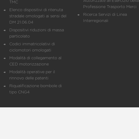
Autorizzate all'Esercizio della
TMC
Professione Trasporto Merci
Elenco dispositivi di ritenuta
Ricerca Servizi di Linea
stradale omologati ai sensi del
Interregionali
DM 21.06.04
Dispositivi riduzioni di massa
particolato
Codici immatricolativi di
ciclomotori omologati
Modalità di collegamento al
CED motorizzazione
Modalità operative per il
rinnovo delle patenti
Riqualificazione bombole di
tipo CNG4