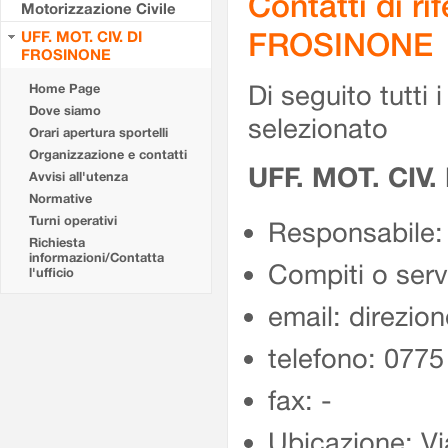
Contatti di r
Motorizzazione Civile
FROSINONE
UFF. MOT. CIV. DI
FROSINONE
Di seguito tutti i 
Home Page
Dove siamo
selezionato
Orari apertura sportelli
Organizzazione e contatti
UFF. MOT. CIV
Avvisi all'utenza
Normative
Turni operativi
Responsabile:
Richiesta
informazioni/Contatta
Compiti o ser
l'ufficio
email: direzion
telefono: 077
fax: -
Ubicazione: Vi