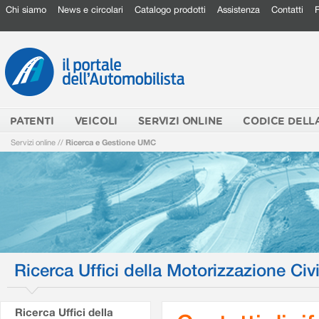
Chi siamo
News e circolari
Catalogo prodotti
Assistenza
Contatti
PATENTI
VEICOLI
SERVIZI ONLINE
CODICE DELL
Servizi online
//
Ricerca e Gestione UMC
Ricerca Uffici della Motorizzazione Civi
Ricerca Uffici della