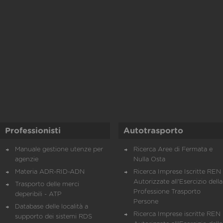
Professionisti
Autotrasporto
Manuale gestione utenze per
Ricerca Aree di Fermata e
agenzie
Nulla Osta
Materia ADR-RID-ADN
Ricerca Imprese Iscritte REN 
Autorizzate all'Esercizio della
Trasporto delle merci
Professione Trasporto
deperibili - ATP
Persone
Database delle località a
Ricerca Imprese iscritte REN 
supporto dei sistemi RDS