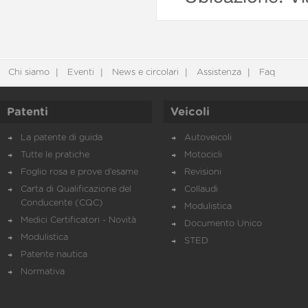
Chi siamo
Eventi
News e circolari
Assistenza
Faq
Patenti
Veicoli
La patente di guida
Autoveicoli
Tutte le pratiche
Motocicli
Foglio rosa e prove d’esame
Revisioni
Carta di Qualificazione del
Collaudi
Conducente (CQC)
Modulistica
Medici Certificatori - Novità
Documento Unico
Modulistica
STED
Patente nautica
Normativa