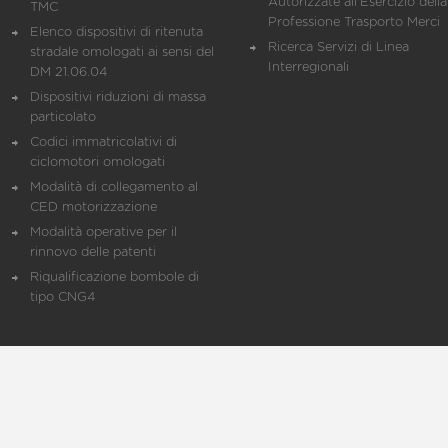
Autorizzate all'Esercizio della
TMC
Professione Trasporto Merci
Elenco dispositivi di ritenuta
Ricerca Servizi di Linea
stradale omologati ai sensi del
Interregionali
DM 21.06.04
Dispositivi riduzioni di massa
particolato
Codici immatricolativi di
ciclomotori omologati
Modalità di collegamento al
CED motorizzazione
Modalità operative per il
rinnovo delle patenti
Riqualificazione bombole di
tipo CNG4