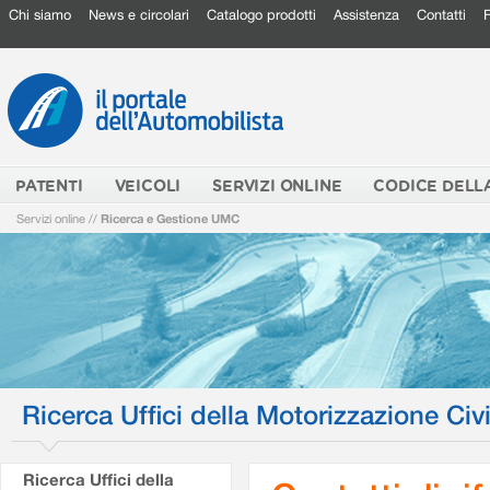
Chi siamo
News e circolari
Catalogo prodotti
Assistenza
Contatti
PATENTI
VEICOLI
SERVIZI ONLINE
CODICE DELL
Servizi online
//
Ricerca e Gestione UMC
Ricerca Uffici della Motorizzazione Civi
Ricerca Uffici della