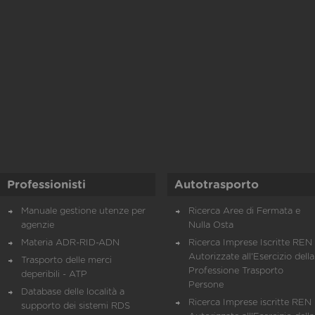
Professionisti
Autotrasporto
Manuale gestione utenze per
Ricerca Aree di Fermata e
agenzie
Nulla Osta
Materia ADR-RID-ADN
Ricerca Imprese Iscritte REN 
Autorizzate all'Esercizio della
Trasporto delle merci
Professione Trasporto
deperibili - ATP
Persone
Database delle località a
Ricerca Imprese iscritte REN 
supporto dei sistemi RDS