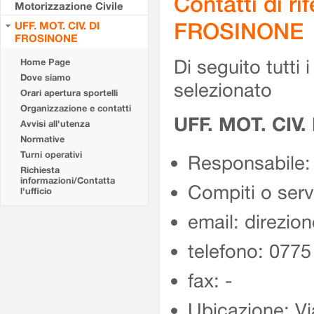
Contatti di r
Motorizzazione Civile
FROSINONE
UFF. MOT. CIV. DI
FROSINONE
Di seguito tutti i 
Home Page
Dove siamo
selezionato
Orari apertura sportelli
Organizzazione e contatti
UFF. MOT. CIV
Avvisi all'utenza
Normative
Turni operativi
Responsabile:
Richiesta
informazioni/Contatta
Compiti o ser
l'ufficio
email: direzion
telefono: 077
fax: -
Ubicazione: Vi