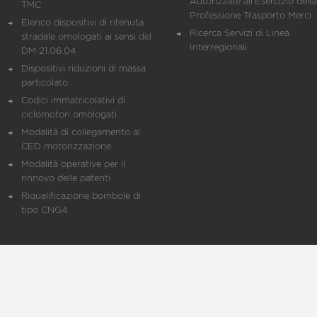
Autorizzate all'Esercizio della
TMC
Professione Trasporto Merci
Elenco dispositivi di ritenuta
Ricerca Servizi di Linea
stradale omologati ai sensi del
Interregionali
DM 21.06.04
Dispositivi riduzioni di massa
particolato
Codici immatricolativi di
ciclomotori omologati
Modalità di collegamento al
CED motorizzazione
Modalità operative per il
rinnovo delle patenti
Riqualificazione bombole di
tipo CNG4