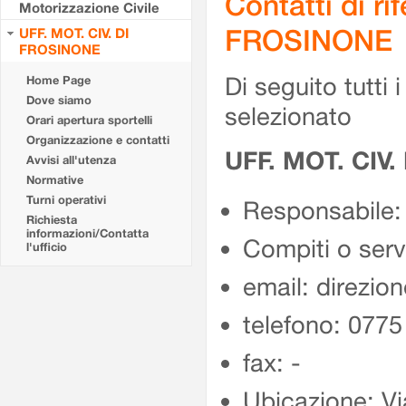
Contatti di r
Motorizzazione Civile
FROSINONE
UFF. MOT. CIV. DI
FROSINONE
Di seguito tutti i 
Home Page
Dove siamo
selezionato
Orari apertura sportelli
Organizzazione e contatti
UFF. MOT. CIV
Avvisi all'utenza
Normative
Turni operativi
Responsabile:
Richiesta
informazioni/Contatta
Compiti o ser
l'ufficio
email: direzion
telefono: 077
fax: -
Ubicazione: Vi