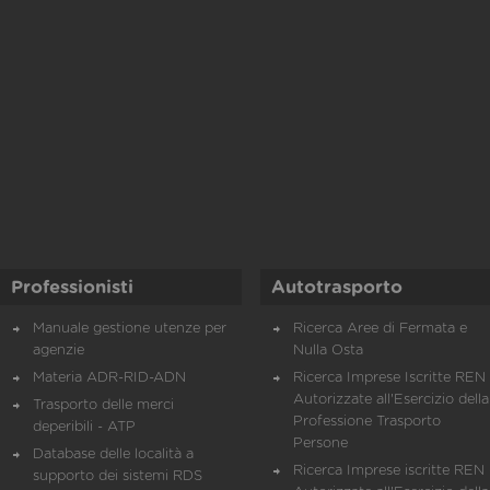
Professionisti
Autotrasporto
Manuale gestione utenze per
Ricerca Aree di Fermata e
agenzie
Nulla Osta
Materia ADR-RID-ADN
Ricerca Imprese Iscritte REN 
Autorizzate all'Esercizio della
Trasporto delle merci
Professione Trasporto
deperibili - ATP
Persone
Database delle località a
Ricerca Imprese iscritte REN 
supporto dei sistemi RDS