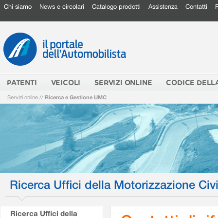
Chi siamo
News e circolari
Catalogo prodotti
Assistenza
Contatti
PATENTI
VEICOLI
SERVIZI ONLINE
CODICE DELL
Servizi online
//
Ricerca e Gestione UMC
Ricerca Uffici della Motorizzazione Civi
Ricerca Uffici della