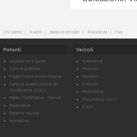
Chi siamo
Eventi
News e circolari
Assistenza
Faq
Patenti
Veicoli
La patente di guida
Autoveicoli
Tutte le pratiche
Motocicli
Foglio rosa e prove d’esame
Revisioni
Carta di Qualificazione del
Collaudi
Conducente (CQC)
Modulistica
Medici Certificatori - Novità
Documento Unico
Modulistica
STED
Patente nautica
Normativa