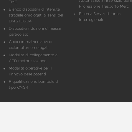
Autorizzate all'Esercizio della
TMC
Professione Trasporto Merci
Elenco dispositivi di ritenuta
Ricerca Servizi di Linea
stradale omologati ai sensi del
Interregionali
DM 21.06.04
Dispositivi riduzioni di massa
particolato
Codici immatricolativi di
ciclomotori omologati
Modalità di collegamento al
CED motorizzazione
Modalità operative per il
rinnovo delle patenti
Riqualificazione bombole di
tipo CNG4