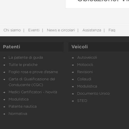
Chi siamo
Eventi
News e circolari
Assistenza
Faq
Patenti
Veicoli
La patente di guida
Autoveicoli
Tutte le pratiche
Motocicli
Foglio rosa e prove d’esame
Revisioni
Carta di Qualificazione del
Collaudi
Conducente (CQC)
Modulistica
Medici Certificatori - Novità
Documento Unico
Modulistica
STED
Patente nautica
Normativa