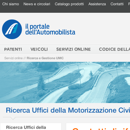
Chi siamo
News e circolari
Catalogo prodotti
Assistenza
Contatti
PATENTI
VEICOLI
SERVIZI ONLINE
CODICE DELL
Servizi online
//
Ricerca e Gestione UMC
Ricerca Uffici della Motorizzazione Civi
Ricerca Uffici della