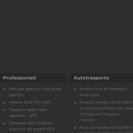
Professionisti
Autotrasporto
Manuale gestione utenze per
Ricerca Aree di Fermata e
agenzie
Nulla Osta
Materia ADR-RID-ADN
Ricerca Imprese Iscritte REN 
Autorizzate all'Esercizio della
Trasporto delle merci
Professione Trasporto
deperibili - ATP
Persone
Database delle località a
Ricerca Imprese iscritte REN 
supporto dei sistemi RDS