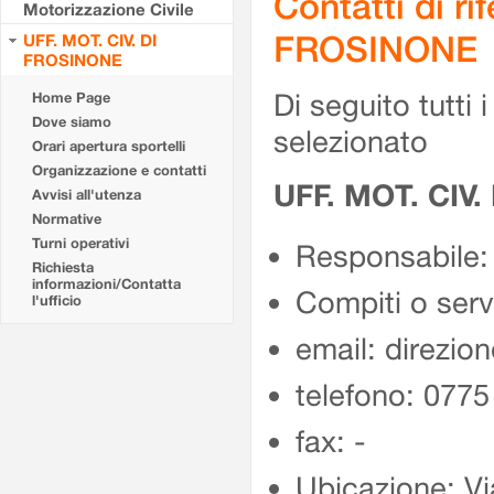
Contatti di r
Motorizzazione Civile
FROSINONE
UFF. MOT. CIV. DI
FROSINONE
Di seguito tutti i 
Home Page
Dove siamo
selezionato
Orari apertura sportelli
Organizzazione e contatti
UFF. MOT. CIV
Avvisi all'utenza
Normative
Turni operativi
Responsabile:
Richiesta
informazioni/Contatta
Compiti o ser
l'ufficio
email: direzion
telefono: 077
fax: -
Ubicazione: Vi