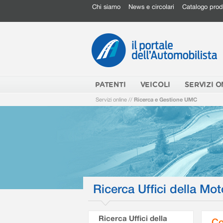
Chi siamo
News e circolari
Catalogo prod
PATENTI
VEICOLI
SERVIZI O
Servizi online
//
Ricerca e Gestione UMC
Ricerca Uffici della Mot
Ricerca Uffici della
Co