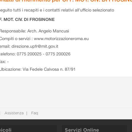
eguito tutti i recapiti e i contatti relativi all'ufficio selezionato
F. MOT. CIV. DI FROSINONE
Responsabile: Arch. Angelo Mancusi
Compiti o servizi : www.motorizzazioneroma.eu
email: direzione.upfr@mit.gov.it
telefono: 0775 200025 - 0775 200026
fax: -
Ubicazione: Via Fedele Calvosa n. 87/91
Assistenza
Faq
icoli
Servizi Online