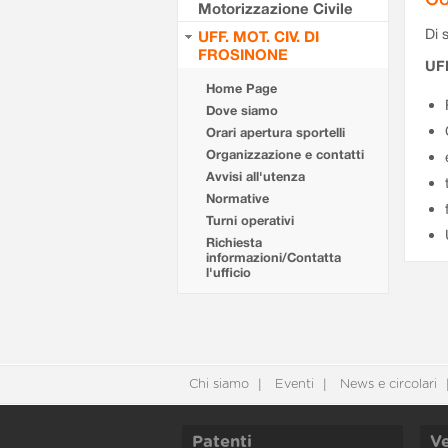
Motorizzazione Civile
Di s
UFF. MOT. CIV. DI
FROSINONE
UF
Home Page
Dove siamo
Orari apertura sportelli
Organizzazione e contatti
Avvisi all'utenza
Normative
Turni operativi
Richiesta
informazioni/Contatta
l'ufficio
Chi siamo
Eventi
News e circolari
Patenti
Ve