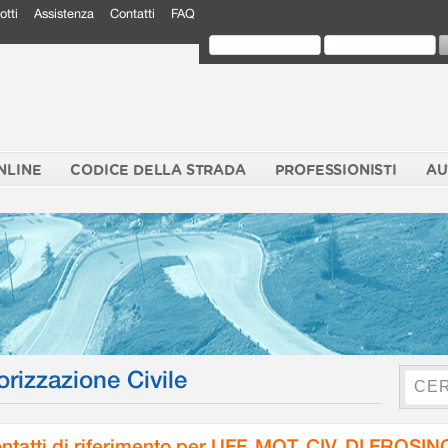
otti
Assistenza
Contatti
FAQ
NLINE
CODICE DELLA STRADA
PROFESSIONISTI
AU
orizzazione Civile
ntatti di riferimento per UFF. MOT. CIV. DI FROSI