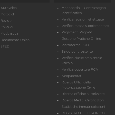
Autoveicoli
Monopattini - Contrassegno
identificativo
Motocicli
Verifica revisioni effettuate
Revisioni
Verifica massa supplementare
Collaudi
Pagamenti PagoPA
Modulistica
Gestione Pratiche Online
Documento Unico
Piattaforma CUDE
STED
Saldo punti patente
Verifica classe ambientale
veicolo
Verifica copertura RCA
Neopatentati
Ricerca Uffici della
Motorizzazione Civile
Ricerca officine autorizzate
Ricerca Medici Certificatori
Statistiche immatricolazioni
REGISTRO ELETTRONICO