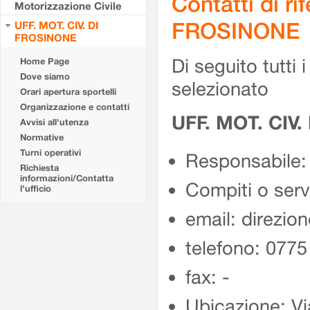
Contatti di r
Motorizzazione Civile
FROSINONE
UFF. MOT. CIV. DI
FROSINONE
Di seguito tutti i 
Home Page
Dove siamo
selezionato
Orari apertura sportelli
Organizzazione e contatti
UFF. MOT. CIV
Avvisi all'utenza
Normative
Turni operativi
Responsabile:
Richiesta
informazioni/Contatta
Compiti o ser
l'ufficio
email: direzion
telefono: 077
fax: -
Ubicazione: Vi