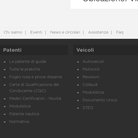
Chi siamo
Eventi
News e circolari
Assistenza
Faq
Patenti
Veicoli
La patente di guida
Autoveicoli
Tutte le pratiche
Motocicli
Foglio rosa e prove d’esame
Revisioni
Carta di Qualificazione del
Collaudi
Conducente (CQC)
Modulistica
Medici Certificatori - Novità
Documento Unico
Modulistica
STED
Patente nautica
Normativa