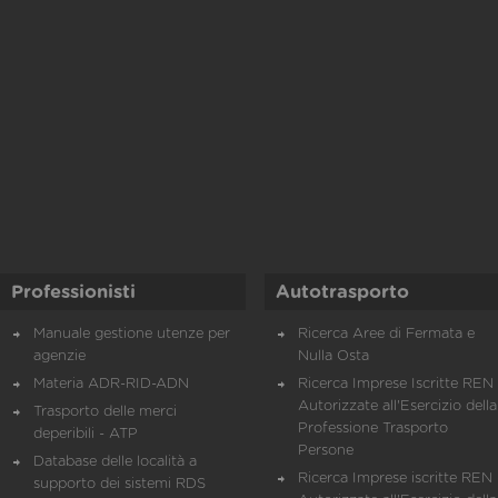
Professionisti
Autotrasporto
Manuale gestione utenze per
Ricerca Aree di Fermata e
agenzie
Nulla Osta
Materia ADR-RID-ADN
Ricerca Imprese Iscritte REN 
Autorizzate all'Esercizio della
Trasporto delle merci
Professione Trasporto
deperibili - ATP
Persone
Database delle località a
Ricerca Imprese iscritte REN 
supporto dei sistemi RDS