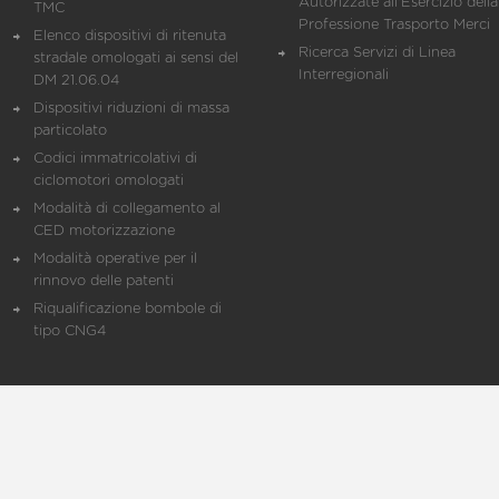
Autorizzate all'Esercizio della
TMC
Professione Trasporto Merci
Elenco dispositivi di ritenuta
Ricerca Servizi di Linea
stradale omologati ai sensi del
Interregionali
DM 21.06.04
Dispositivi riduzioni di massa
particolato
Codici immatricolativi di
ciclomotori omologati
Modalità di collegamento al
CED motorizzazione
Modalità operative per il
rinnovo delle patenti
Riqualificazione bombole di
tipo CNG4