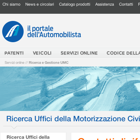
Chi siamo
News e circolari
Catalogo prodotti
Assistenza
Contatti
PATENTI
VEICOLI
SERVIZI ONLINE
CODICE DELL
Servizi online
//
Ricerca e Gestione UMC
Ricerca Uffici della Motorizzazione Civi
Ricerca Uffici della