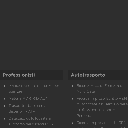
Professionisti
Autotrasporto
Manuale gestione utenze per
Ricerca Aree di Fermata e
agenzie
Nulla Osta
Materia ADR-RID-ADN
Ricerca Imprese Iscritte REN 
Autorizzate all'Esercizio della
Trasporto delle merci
Professione Trasporto
deperibili - ATP
Persone
Database delle località a
Ricerca Imprese iscritte REN 
supporto dei sistemi RDS