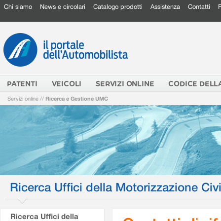
Chi siamo
News e circolari
Catalogo prodotti
Assistenza
Contatti
PATENTI
VEICOLI
SERVIZI ONLINE
CODICE DELL
Servizi online
//
Ricerca e Gestione UMC
Ricerca Uffici della Motorizzazione Civi
Ricerca Uffici della