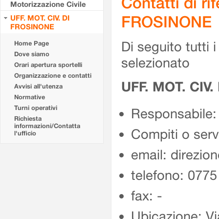
Contatti di r
Motorizzazione Civile
FROSINONE
UFF. MOT. CIV. DI
FROSINONE
Di seguito tutti i 
Home Page
Dove siamo
selezionato
Orari apertura sportelli
Organizzazione e contatti
UFF. MOT. CIV
Avvisi all'utenza
Normative
Turni operativi
Responsabile:
Richiesta
informazioni/Contatta
Compiti o ser
l'ufficio
email: direzion
telefono: 077
fax: -
Ubicazione: Vi