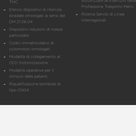
Autorizzate all'Esercizio della
TMC
Professione Trasporto Merci
Elenco dispositivi di ritenuta
Ricerca Servizi di Linea
stradale omologati ai sensi del
Interregionali
DM 21.06.04
Dispositivi riduzioni di massa
particolato
Codici immatricolativi di
ciclomotori omologati
Modalità di collegamento al
CED motorizzazione
Modalità operative per il
rinnovo delle patenti
Riqualificazione bombole di
tipo CNG4