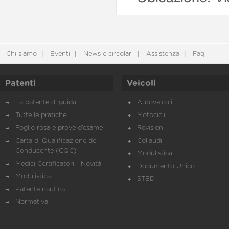
Chi siamo
Eventi
News e circolari
Assistenza
Faq
Patenti
Veicoli
La patente di guida
Autoveicoli
Tutte le pratiche
Motocicli
Foglio rosa e prove d’esame
Revisioni
Carta di Qualificazione del
Collaudi
Conducente (CQC)
Modulistica
Medici Certificatori - Novità
Documento Unico
Modulistica
STED
Patente nautica
Normativa